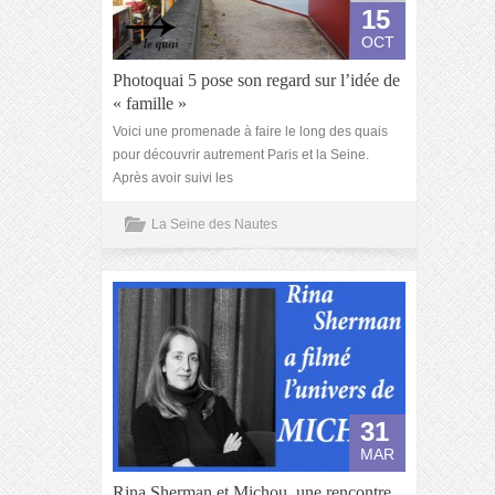
15
OCT
Photoquai 5 pose son regard sur l’idée de
« famille »
Voici une promenade à faire le long des quais
pour découvrir autrement Paris et la Seine.
Après avoir suivi les
La Seine des Nautes
31
MAR
Rina Sherman et Michou, une rencontre