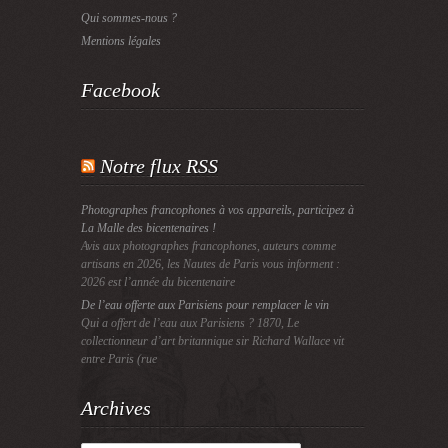
Qui sommes-nous ?
Mentions légales
Facebook
Notre flux RSS
Photographes francophones à vos appareils, participez à
La Malle des bicentenaires !
Avis aux photographes francophones, auteurs comme
artisans en 2026, les Nautes de Paris vous informent :
2026 est l’année du bicentenaire
De l’eau offerte aux Parisiens pour remplacer le vin
Qui a offert de l’eau aux Parisiens ? 1870, Le
collectionneur d’art britannique sir Richard Wallace vit
entre Paris (rue
Archives