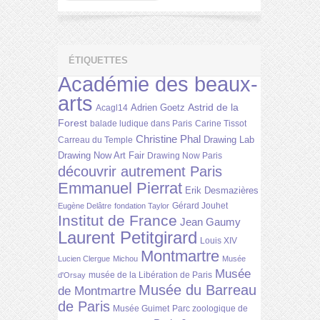
ÉTIQUETTES
Académie des beaux-
arts
Astrid de la
Adrien Goetz
Acagl14
Forest
balade ludique dans Paris
Carine Tissot
Christine Phal
Drawing Lab
Carreau du Temple
Drawing Now Art Fair
Drawing Now Paris
découvrir autrement Paris
Emmanuel Pierrat
Erik Desmazières
Gérard Jouhet
Eugène Delâtre
fondation Taylor
Institut de France
Jean Gaumy
Laurent Petitgirard
Louis XIV
Montmartre
Lucien Clergue
Michou
Musée
Musée
musée de la Libération de Paris
d'Orsay
Musée du Barreau
de Montmartre
de Paris
Musée Guimet
Parc zoologique de