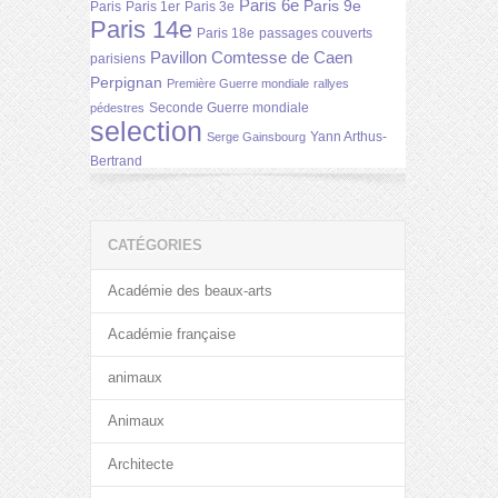
Paris 6e
Paris 9e
Paris
Paris 1er
Paris 3e
Paris 14e
Paris 18e
passages couverts
Pavillon Comtesse de Caen
parisiens
Perpignan
Première Guerre mondiale
rallyes
Seconde Guerre mondiale
pédestres
selection
Yann Arthus-
Serge Gainsbourg
Bertrand
CATÉGORIES
Académie des beaux-arts
Académie française
animaux
Animaux
Architecte