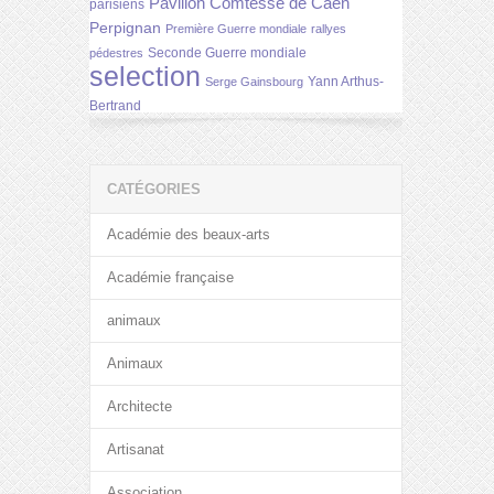
Pavillon Comtesse de Caen
parisiens
Perpignan
Première Guerre mondiale
rallyes
Seconde Guerre mondiale
pédestres
selection
Yann Arthus-
Serge Gainsbourg
Bertrand
CATÉGORIES
Académie des beaux-arts
Académie française
animaux
Animaux
Architecte
Artisanat
Association