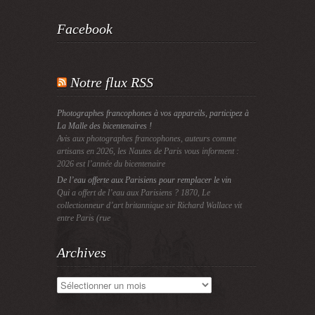
Facebook
Notre flux RSS
Photographes francophones à vos appareils, participez à
La Malle des bicentenaires !
Avis aux photographes francophones, auteurs comme
artisans en 2026, les Nautes de Paris vous informent :
2026 est l’année du bicentenaire
De l’eau offerte aux Parisiens pour remplacer le vin
Qui a offert de l’eau aux Parisiens ? 1870, Le
collectionneur d’art britannique sir Richard Wallace vit
entre Paris (rue
Archives
Archives