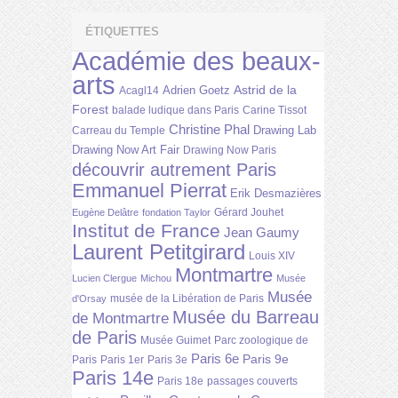
ÉTIQUETTES
Académie des beaux-
arts
Astrid de la
Adrien Goetz
Acagl14
Forest
balade ludique dans Paris
Carine Tissot
Christine Phal
Drawing Lab
Carreau du Temple
Drawing Now Art Fair
Drawing Now Paris
découvrir autrement Paris
Emmanuel Pierrat
Erik Desmazières
Gérard Jouhet
Eugène Delâtre
fondation Taylor
Institut de France
Jean Gaumy
Laurent Petitgirard
Louis XIV
Montmartre
Lucien Clergue
Michou
Musée
Musée
musée de la Libération de Paris
d'Orsay
Musée du Barreau
de Montmartre
de Paris
Musée Guimet
Parc zoologique de
Paris 6e
Paris 9e
Paris
Paris 1er
Paris 3e
Paris 14e
Paris 18e
passages couverts