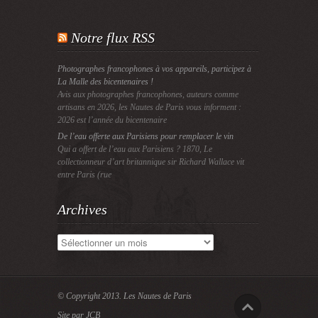
Notre flux RSS
Photographes francophones à vos appareils, participez à
La Malle des bicentenaires !
Avis aux photographes francophones, auteurs comme
artisans en 2026, les Nautes de Paris vous informent :
2026 est l’année du bicentenaire
De l’eau offerte aux Parisiens pour remplacer le vin
Qui a offert de l’eau aux Parisiens ? 1870, Le
collectionneur d’art britannique sir Richard Wallace vit
entre Paris (rue
Archives
Archives
© Copyright 2013.
Les Nautes de Paris
Site par JCB