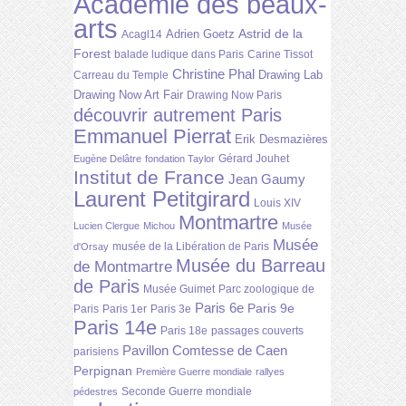
Académie des beaux-
arts
Astrid de la
Adrien Goetz
Acagl14
Forest
balade ludique dans Paris
Carine Tissot
Christine Phal
Drawing Lab
Carreau du Temple
Drawing Now Art Fair
Drawing Now Paris
découvrir autrement Paris
Emmanuel Pierrat
Erik Desmazières
Gérard Jouhet
Eugène Delâtre
fondation Taylor
Institut de France
Jean Gaumy
Laurent Petitgirard
Louis XIV
Montmartre
Lucien Clergue
Michou
Musée
Musée
musée de la Libération de Paris
d'Orsay
Musée du Barreau
de Montmartre
de Paris
Musée Guimet
Parc zoologique de
Paris 6e
Paris 9e
Paris
Paris 1er
Paris 3e
Paris 14e
Paris 18e
passages couverts
Pavillon Comtesse de Caen
parisiens
Perpignan
Première Guerre mondiale
rallyes
Seconde Guerre mondiale
pédestres