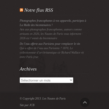
Notre flux RSS
Photographes francophones à vos appareils, participez à
La Malle des bicentenaires !
Avis aux photographes francophones, auteurs comme
artisans en 2026, les Nautes de Paris vous informent :
2026 est l’année du bicentenaire
De l’eau offerte aux Parisiens pour remplacer le vin
Qui a offert de l’eau aux Parisiens ? 1870, Le
collectionneur d’art britannique sir Richard Wallace vit
entre Paris (rue
Archives
Archives
© Copyright 2013.
Les Nautes de Paris
Site par JCB