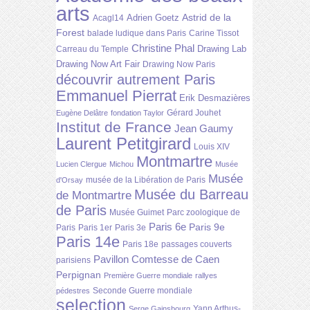
arts
Astrid de la
Adrien Goetz
Acagl14
Forest
balade ludique dans Paris
Carine Tissot
Christine Phal
Drawing Lab
Carreau du Temple
Drawing Now Art Fair
Drawing Now Paris
découvrir autrement Paris
Emmanuel Pierrat
Erik Desmazières
Gérard Jouhet
Eugène Delâtre
fondation Taylor
Institut de France
Jean Gaumy
Laurent Petitgirard
Louis XIV
Montmartre
Lucien Clergue
Michou
Musée
Musée
musée de la Libération de Paris
d'Orsay
Musée du Barreau
de Montmartre
de Paris
Musée Guimet
Parc zoologique de
Paris 6e
Paris 9e
Paris
Paris 1er
Paris 3e
Paris 14e
Paris 18e
passages couverts
Pavillon Comtesse de Caen
parisiens
Perpignan
Première Guerre mondiale
rallyes
Seconde Guerre mondiale
pédestres
selection
Yann Arthus-
Serge Gainsbourg