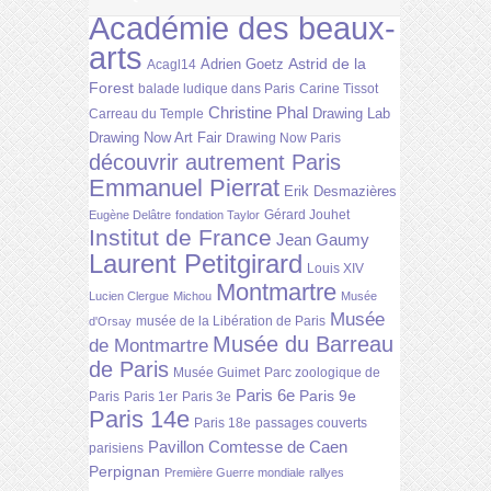
Académie des beaux-
arts
Astrid de la
Adrien Goetz
Acagl14
Forest
balade ludique dans Paris
Carine Tissot
Christine Phal
Drawing Lab
Carreau du Temple
Drawing Now Art Fair
Drawing Now Paris
découvrir autrement Paris
Emmanuel Pierrat
Erik Desmazières
Gérard Jouhet
Eugène Delâtre
fondation Taylor
Institut de France
Jean Gaumy
Laurent Petitgirard
Louis XIV
Montmartre
Lucien Clergue
Michou
Musée
Musée
musée de la Libération de Paris
d'Orsay
Musée du Barreau
de Montmartre
de Paris
Musée Guimet
Parc zoologique de
Paris 6e
Paris 9e
Paris
Paris 1er
Paris 3e
Paris 14e
Paris 18e
passages couverts
Pavillon Comtesse de Caen
parisiens
Perpignan
Première Guerre mondiale
rallyes