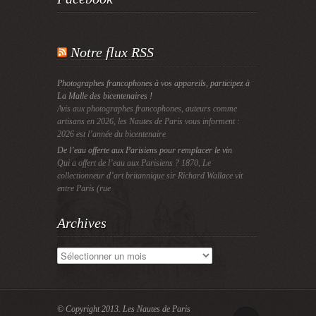
Notre flux RSS
Photographes francophones à vos appareils, participez à
La Malle des bicentenaires !
Avis aux photographes francophones, auteurs comme
artisans en 2026, les Nautes de Paris vous informent :
2026 est l’année du bicentenaire
De l’eau offerte aux Parisiens pour remplacer le vin
Qui a offert de l’eau aux Parisiens ? 1870, Le
collectionneur d’art britannique sir Richard Wallace vit
entre Paris (rue
Archives
Archives
© Copyright 2013.
Les Nautes de Paris