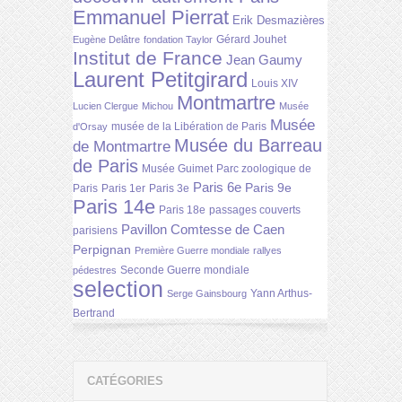
Emmanuel Pierrat
Erik Desmazières
Gérard Jouhet
Eugène Delâtre
fondation Taylor
Institut de France
Jean Gaumy
Laurent Petitgirard
Louis XIV
Montmartre
Lucien Clergue
Michou
Musée
Musée
musée de la Libération de Paris
d'Orsay
Musée du Barreau
de Montmartre
de Paris
Musée Guimet
Parc zoologique de
Paris 6e
Paris 9e
Paris
Paris 1er
Paris 3e
Paris 14e
Paris 18e
passages couverts
Pavillon Comtesse de Caen
parisiens
Perpignan
Première Guerre mondiale
rallyes
Seconde Guerre mondiale
pédestres
selection
Yann Arthus-
Serge Gainsbourg
Bertrand
CATÉGORIES