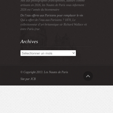
Avis aux photographes francophones, auteurs comme
artisans en 2026, les Nautes de Paris vous informent :
2026 est l’année du bicentenaire
De l’eau offerte aux Parisiens pour remplacer le vin
Qui a offert de l’eau aux Parisiens ? 1870, Le
collectionneur d’art britannique sir Richard Wallace vit
entre Paris (rue
Archives
Archives
© Copyright 2013.
Les Nautes de Paris
Site par JCB