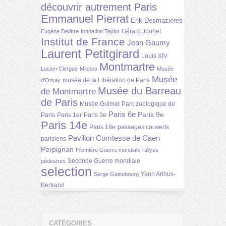
découvrir autrement Paris
Emmanuel Pierrat
Erik Desmazières
Gérard Jouhet
Eugène Delâtre
fondation Taylor
Institut de France
Jean Gaumy
Laurent Petitgirard
Louis XIV
Montmartre
Lucien Clergue
Michou
Musée
Musée
musée de la Libération de Paris
d'Orsay
Musée du Barreau
de Montmartre
de Paris
Musée Guimet
Parc zoologique de
Paris 6e
Paris 9e
Paris
Paris 1er
Paris 3e
Paris 14e
Paris 18e
passages couverts
Pavillon Comtesse de Caen
parisiens
Perpignan
Première Guerre mondiale
rallyes
Seconde Guerre mondiale
pédestres
selection
Yann Arthus-
Serge Gainsbourg
Bertrand
CATÉGORIES