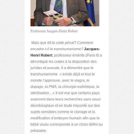
Professeur Jacques-Henri Robert
Mais que dit le
code pénal? Comment
encadre-t-il le transhumanisme?
Jacques-
Henri Robert
, professeur émérite (Paris II) a
décortiqué les codes à la disposition des
juristes et avocats. Il a démontré que le
transhumanisme «
existe déjà et tout le
monde l’approuve, avec le viagra, le
dopage, la PMA, la chirurgie esthétique, la
stérilisation…
» Il est vrai que certains pays
avancent dans leurs recherches sans souci
déontologique et en toute impunité sur des
sujets sensibles comme le clonage et la
modification d’embryon humain afin que le
bébé voulu corresponde à un choix défini au
préalable.