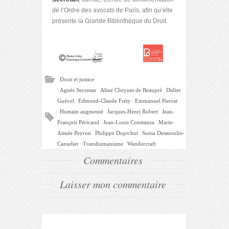
de l’Ordre des avocats de Paris, afin qu’elle
présente la Grande Bibliothèque du Droit.
Droit et justice
Agnès Secretan
Aline Cheynet de Beaupré
Didier
Guével
Edmond-Claude Fréty
Emmanuel Pierrat
Humain augmenté
Jacques-Henri Robert
Jean-
François Péricaud
Jean-Louis Constanza
Marie-
Aimée Peyron
Philippe Dupichot
Sonia Desmoulin-
Canselier
Transhumanisme
Wandercraft
Commentaires
Laisser mon commentaire