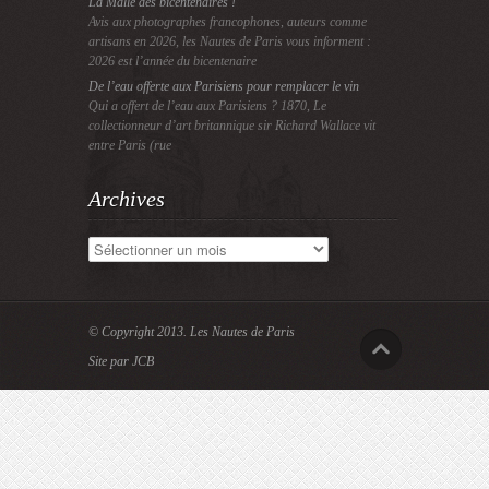
La Malle des bicentenaires !
Avis aux photographes francophones, auteurs comme
artisans en 2026, les Nautes de Paris vous informent :
2026 est l’année du bicentenaire
De l’eau offerte aux Parisiens pour remplacer le vin
Qui a offert de l’eau aux Parisiens ? 1870, Le
collectionneur d’art britannique sir Richard Wallace vit
entre Paris (rue
Archives
Archives
© Copyright 2013.
Les Nautes de Paris
Site par JCB