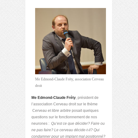
Me Edmond-Claude Fréty, association Cerveau
droit
Me Edmond-Claude Fréty
, président de
l’association Cerveau droit sur le thème
C
erveau et libre arbitre
posait quelques
questions sur le fonctionnement de nos
neurones :
Qu’est ce que décider? Faire ou
ne pas faire? Le cerveau décide-t-il? Qui
condamner pour un implant mal positionné?