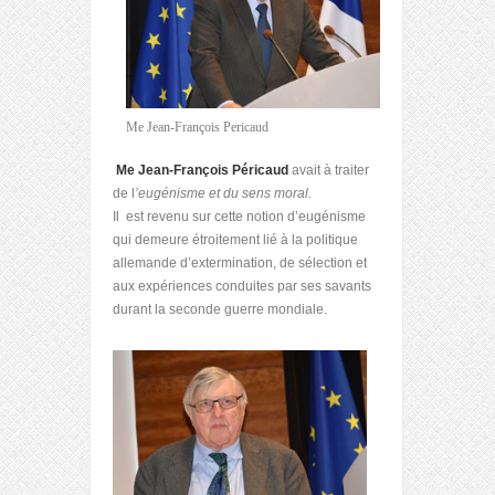
Me Jean-François Pericaud
Me Jean-François Péricaud
avait à traiter
de l
’eugénisme et du sens moral.
Il est revenu sur cette notion d’eugénisme
qui demeure étroitement lié à la politique
allemande d’extermination, de sélection et
aux expériences conduites par ses savants
durant la seconde guerre mondiale.