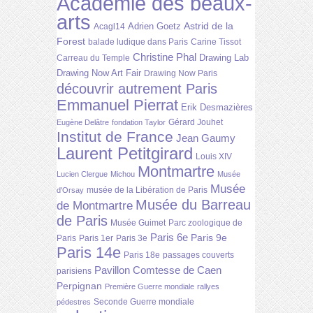
Académie des beaux-
arts
Astrid de la
Adrien Goetz
Acagl14
Forest
balade ludique dans Paris
Carine Tissot
Christine Phal
Drawing Lab
Carreau du Temple
Drawing Now Art Fair
Drawing Now Paris
découvrir autrement Paris
Emmanuel Pierrat
Erik Desmazières
Gérard Jouhet
Eugène Delâtre
fondation Taylor
Institut de France
Jean Gaumy
Laurent Petitgirard
Louis XIV
Montmartre
Lucien Clergue
Michou
Musée
Musée
musée de la Libération de Paris
d'Orsay
Musée du Barreau
de Montmartre
de Paris
Musée Guimet
Parc zoologique de
Paris 6e
Paris 9e
Paris
Paris 1er
Paris 3e
Paris 14e
Paris 18e
passages couverts
Pavillon Comtesse de Caen
parisiens
Perpignan
Première Guerre mondiale
rallyes
Seconde Guerre mondiale
pédestres