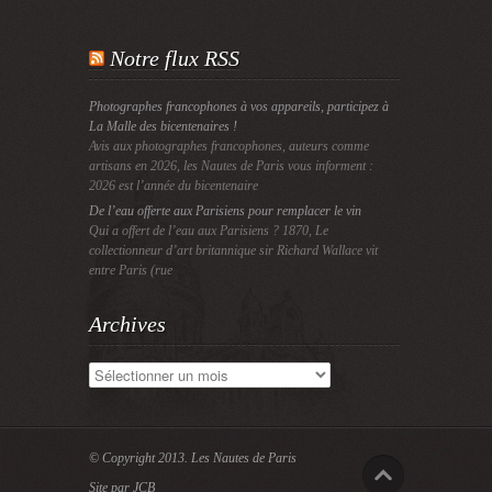
Notre flux RSS
Photographes francophones à vos appareils, participez à
La Malle des bicentenaires !
Avis aux photographes francophones, auteurs comme
artisans en 2026, les Nautes de Paris vous informent :
2026 est l’année du bicentenaire
De l’eau offerte aux Parisiens pour remplacer le vin
Qui a offert de l’eau aux Parisiens ? 1870, Le
collectionneur d’art britannique sir Richard Wallace vit
entre Paris (rue
Archives
Archives
© Copyright 2013.
Les Nautes de Paris
Site par JCB