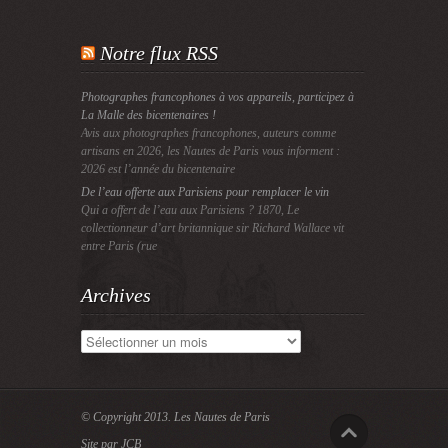
Notre flux RSS
Photographes francophones à vos appareils, participez à
La Malle des bicentenaires !
Avis aux photographes francophones, auteurs comme
artisans en 2026, les Nautes de Paris vous informent :
2026 est l’année du bicentenaire
De l’eau offerte aux Parisiens pour remplacer le vin
Qui a offert de l’eau aux Parisiens ? 1870, Le
collectionneur d’art britannique sir Richard Wallace vit
entre Paris (rue
Archives
Archives
© Copyright 2013.
Les Nautes de Paris
Site par JCB