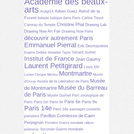
Académie des beaux-
arts
Astrid de la
Adrien Goetz
Acagl14
Forest
balade ludique dans Paris
Carine Tissot
Christine Phal
Drawing Lab
Carreau du Temple
Drawing Now Art Fair
Drawing Now Paris
découvrir autrement Paris
Emmanuel Pierrat
Erik Desmazières
Gérard Jouhet
Eugène Delâtre
fondation Taylor
Institut de France
Jean Gaumy
Laurent Petitgirard
Louis XIV
Montmartre
Lucien Clergue
Michou
Musée
Musée
musée de la Libération de Paris
d'Orsay
Musée du Barreau
de Montmartre
de Paris
Musée Guimet
Parc zoologique de
Paris 6e
Paris 9e
Paris
Paris 1er
Paris 3e
Paris 14e
Paris 18e
passages couverts
Pavillon Comtesse de Caen
parisiens
Perpignan
Première Guerre mondiale
rallyes
Seconde Guerre mondiale
pédestres