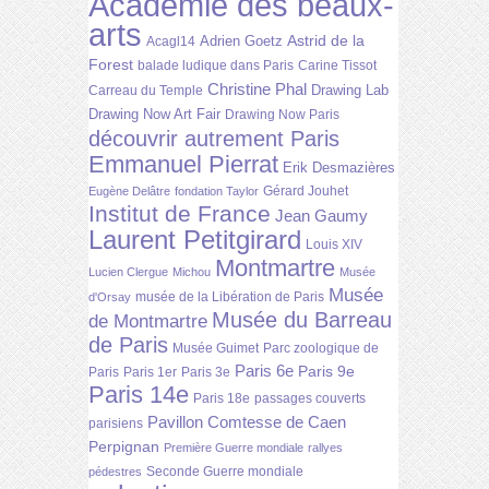
Académie des beaux-
arts
Astrid de la
Adrien Goetz
Acagl14
Forest
balade ludique dans Paris
Carine Tissot
Christine Phal
Drawing Lab
Carreau du Temple
Drawing Now Art Fair
Drawing Now Paris
découvrir autrement Paris
Emmanuel Pierrat
Erik Desmazières
Gérard Jouhet
Eugène Delâtre
fondation Taylor
Institut de France
Jean Gaumy
Laurent Petitgirard
Louis XIV
Montmartre
Lucien Clergue
Michou
Musée
Musée
musée de la Libération de Paris
d'Orsay
Musée du Barreau
de Montmartre
de Paris
Musée Guimet
Parc zoologique de
Paris 6e
Paris 9e
Paris
Paris 1er
Paris 3e
Paris 14e
Paris 18e
passages couverts
Pavillon Comtesse de Caen
parisiens
Perpignan
Première Guerre mondiale
rallyes
Seconde Guerre mondiale
pédestres