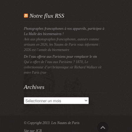
Notre flux RSS
Photographes francophones à vos appareils, participez à
La Malle des bicentenaires !
Avis aux photographes francophones, auteurs comme
artisans en 2026, les Nautes de Paris vous informent :
2026 est l’année du bicentenaire
De l’eau offerte aux Parisiens pour remplacer le vin
Qui a offert de l’eau aux Parisiens ? 1870, Le
collectionneur d’art britannique sir Richard Wallace vit
entre Paris (rue
Archives
Archives
© Copyright 2013.
Les Nautes de Paris
Site par JCB