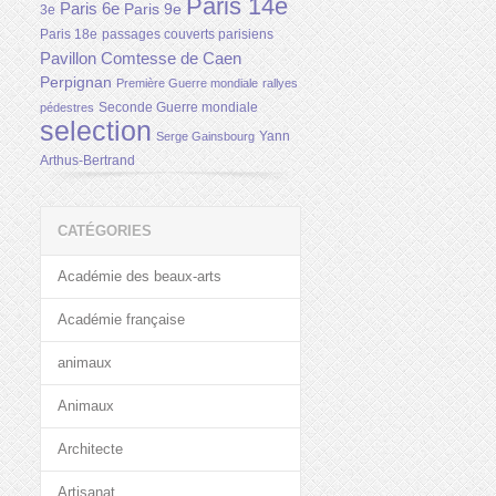
Paris 14e
Paris 6e
Paris 9e
3e
Paris 18e
passages couverts parisiens
Pavillon Comtesse de Caen
Perpignan
Première Guerre mondiale
rallyes
Seconde Guerre mondiale
pédestres
selection
Yann
Serge Gainsbourg
Arthus-Bertrand
CATÉGORIES
Académie des beaux-arts
Académie française
animaux
Animaux
Architecte
Artisanat