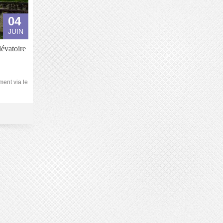
04
JUIN
lévatoire
ment via le