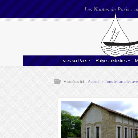
Les Nautes de Paris : u
Livres sur Paris
Rallyes pédestres
M
Vous êtes ici:
Accueil
» Tous les articles ave