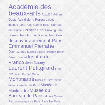
Académie des
beaux-arts
Adrien
Acagl14
Astrid de la Forest
Goetz
balade
ludique dans Paris
Carine Tissot
Carreau
Christine Phal
Drawing Lab
du Temple
Drawing Now Art Fair
Drawing Now Paris
découvrir autrement Paris
Emmanuel Pierrat
Erik
Desmazières
Eugène Delâtre
fondation Taylor
Institut de
Gérard Jouhet
France
Jean Gaumy
Laurent Petitgirard
Louis
XIV
Lucien Clergue
Michou
Montmartre
musée
Musée d'Orsay
Musée de
de la Libération de Paris
Musée du
Montmartre
Barreau de Paris
Musée Guimet
Parc zoologique de Paris
Paris 1er
Paris