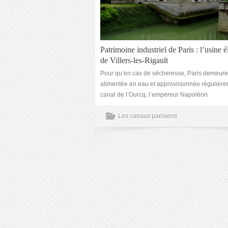
Patrimoine industriel de Paris : l’usine é
de Villers-les-Rigault
Pour qu’en cas de sécheresse, Paris demeure
alimentée en eau et approvisionnée régulière
canal de l’Ourcq, l’empereur Napoléon
Les canaux parisiens