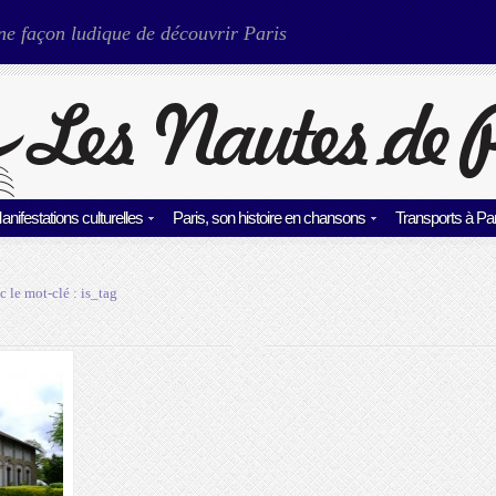
ne façon ludique de découvrir Paris
anifestations culturelles
Paris, son histoire en chansons
Transports à Par
c le mot-clé :
is_tag