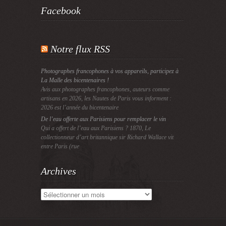
Facebook
Notre flux RSS
Photographes francophones à vos appareils, participez à
La Malle des bicentenaires !
Avis aux photographes francophones, auteurs comme
artisans en 2026, les Nautes de Paris vous informent :
2026 est l’année du bicentenaire
De l’eau offerte aux Parisiens pour remplacer le vin
Qui a offert de l’eau aux Parisiens ? 1870, Le
collectionneur d’art britannique sir Richard Wallace vit
entre Paris (rue
Archives
Archives