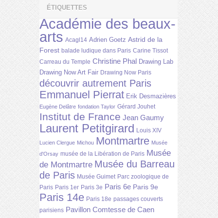
ÉTIQUETTES
Académie des beaux-
arts
Astrid de la
Adrien Goetz
Acagl14
Forest
balade ludique dans Paris
Carine Tissot
Christine Phal
Drawing Lab
Carreau du Temple
Drawing Now Art Fair
Drawing Now Paris
découvrir autrement Paris
Emmanuel Pierrat
Erik Desmazières
Gérard Jouhet
Eugène Delâtre
fondation Taylor
Institut de France
Jean Gaumy
Laurent Petitgirard
Louis XIV
Montmartre
Lucien Clergue
Michou
Musée
Musée
musée de la Libération de Paris
d'Orsay
Musée du Barreau
de Montmartre
de Paris
Musée Guimet
Parc zoologique de
Paris 6e
Paris 9e
Paris
Paris 1er
Paris 3e
Paris 14e
Paris 18e
passages couverts
Pavillon Comtesse de Caen
parisiens