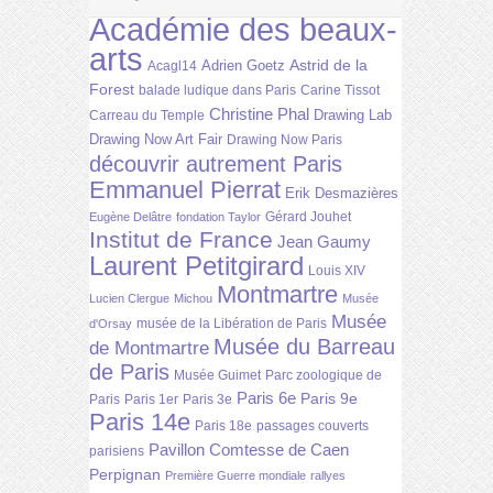
Académie des beaux-
arts
Astrid de la
Adrien Goetz
Acagl14
Forest
balade ludique dans Paris
Carine Tissot
Christine Phal
Drawing Lab
Carreau du Temple
Drawing Now Art Fair
Drawing Now Paris
découvrir autrement Paris
Emmanuel Pierrat
Erik Desmazières
Gérard Jouhet
Eugène Delâtre
fondation Taylor
Institut de France
Jean Gaumy
Laurent Petitgirard
Louis XIV
Montmartre
Lucien Clergue
Michou
Musée
Musée
musée de la Libération de Paris
d'Orsay
Musée du Barreau
de Montmartre
de Paris
Musée Guimet
Parc zoologique de
Paris 6e
Paris 9e
Paris
Paris 1er
Paris 3e
Paris 14e
Paris 18e
passages couverts
Pavillon Comtesse de Caen
parisiens
Perpignan
Première Guerre mondiale
rallyes