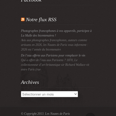
Notre flux RSS
Photographes francophones à vos appareils, participez à
La Malle des bicentenaires !
Avis aux photographes francophones, auteurs comme
artisans en 2026, les Nautes de Paris vous informent :
2026 est l’année du bicentenaire
De l’eau offerte aux Parisiens pour remplacer le vin
Qui a offert de l’eau aux Parisiens ? 1870, Le
collectionneur d’art britannique sir Richard Wallace vit
entre Paris (rue
Archives
Archives
© Copyright 2013.
Les Nautes de Paris