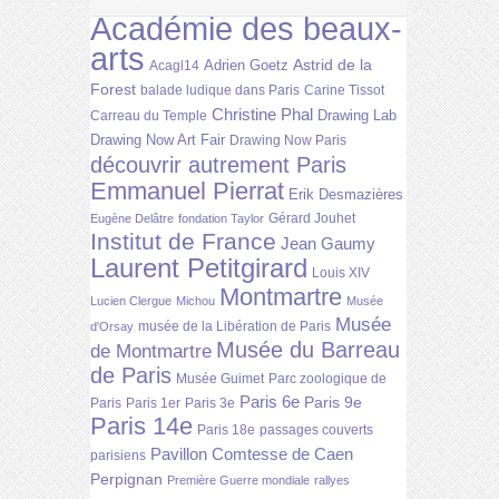
Académie des beaux-
arts
Astrid de la
Adrien Goetz
Acagl14
Forest
balade ludique dans Paris
Carine Tissot
Christine Phal
Drawing Lab
Carreau du Temple
Drawing Now Art Fair
Drawing Now Paris
découvrir autrement Paris
Emmanuel Pierrat
Erik Desmazières
Gérard Jouhet
Eugène Delâtre
fondation Taylor
Institut de France
Jean Gaumy
Laurent Petitgirard
Louis XIV
Montmartre
Lucien Clergue
Michou
Musée
Musée
musée de la Libération de Paris
d'Orsay
Musée du Barreau
de Montmartre
de Paris
Musée Guimet
Parc zoologique de
Paris 6e
Paris 9e
Paris
Paris 1er
Paris 3e
Paris 14e
Paris 18e
passages couverts
Pavillon Comtesse de Caen
parisiens
Perpignan
Première Guerre mondiale
rallyes