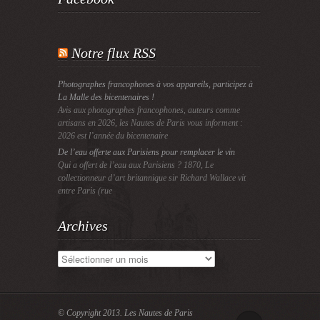
Notre flux RSS
Photographes francophones à vos appareils, participez à
La Malle des bicentenaires !
Avis aux photographes francophones, auteurs comme
artisans en 2026, les Nautes de Paris vous informent :
2026 est l’année du bicentenaire
De l’eau offerte aux Parisiens pour remplacer le vin
Qui a offert de l’eau aux Parisiens ? 1870, Le
collectionneur d’art britannique sir Richard Wallace vit
entre Paris (rue
Archives
Archives
© Copyright 2013.
Les Nautes de Paris