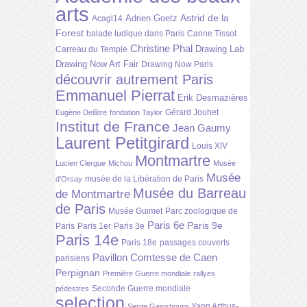
arts
Astrid de la
Adrien Goetz
Acagl14
Forest
balade ludique dans Paris
Carine Tissot
Christine Phal
Drawing Lab
Carreau du Temple
Drawing Now Art Fair
Drawing Now Paris
découvrir autrement Paris
Emmanuel Pierrat
Erik Desmazières
Gérard Jouhet
Eugène Delâtre
fondation Taylor
Institut de France
Jean Gaumy
Laurent Petitgirard
Louis XIV
Montmartre
Lucien Clergue
Michou
Musée
Musée
musée de la Libération de Paris
d'Orsay
Musée du Barreau
de Montmartre
de Paris
Musée Guimet
Parc zoologique de
Paris 6e
Paris 9e
Paris
Paris 1er
Paris 3e
Paris 14e
Paris 18e
passages couverts
Pavillon Comtesse de Caen
parisiens
Perpignan
Première Guerre mondiale
rallyes
Seconde Guerre mondiale
pédestres
selection
Yann Arthus-
Serge Gainsbourg