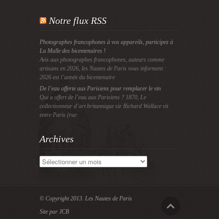
Notre flux RSS
Photographes francophones à vos appareils, participez à
La Malle des bicentenaires !
Avis aux photographes francophones, auteurs comme
artisans en 2026, les Nautes de Paris vous informent :
2026 est l’année du bicentenaire
De l’eau offerte aux Parisiens pour remplacer le vin
Qui a offert de l’eau aux Parisiens ? 1870, Le
collectionneur d’art britannique sir Richard Wallace vit
entre Paris (rue
Archives
Archives
© Copyright 2013.
Les Nautes de Paris
Site par JCB