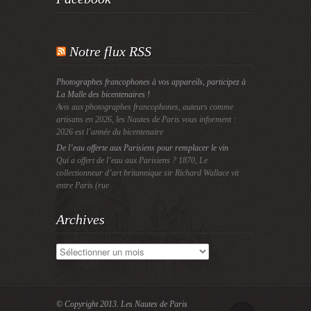
Notre flux RSS
Photographes francophones à vos appareils, participez à
La Malle des bicentenaires !
Avis aux photographes francophones, auteurs comme
artisans en 2026, les Nautes de Paris vous informent :
2026 est l’année du bicentenaire
De l’eau offerte aux Parisiens pour remplacer le vin
Qui a offert de l’eau aux Parisiens ? 1870, Le
collectionneur d’art britannique sir Richard Wallace vit
entre Paris (rue
Archives
Archives
© Copyright 2013.
Les Nautes de Paris