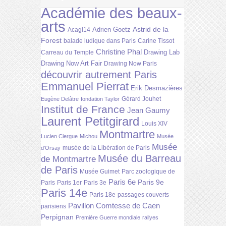
Académie des beaux-
arts
Astrid de la
Adrien Goetz
Acagl14
Forest
balade ludique dans Paris
Carine Tissot
Christine Phal
Drawing Lab
Carreau du Temple
Drawing Now Art Fair
Drawing Now Paris
découvrir autrement Paris
Emmanuel Pierrat
Erik Desmazières
Gérard Jouhet
Eugène Delâtre
fondation Taylor
Institut de France
Jean Gaumy
Laurent Petitgirard
Louis XIV
Montmartre
Lucien Clergue
Michou
Musée
Musée
musée de la Libération de Paris
d'Orsay
Musée du Barreau
de Montmartre
de Paris
Musée Guimet
Parc zoologique de
Paris 6e
Paris 9e
Paris
Paris 1er
Paris 3e
Paris 14e
Paris 18e
passages couverts
Pavillon Comtesse de Caen
parisiens
Perpignan
Première Guerre mondiale
rallyes