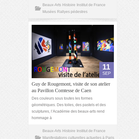
Beaux-Arts
Histoire
Institut de France
Musées
Rallyes pédestres
11
SEP
Guy de Rougemont, visite de son atelier
au Pavillon Comtesse de Caen
Des couleurs sous toutes les formes
géométriques. Des toiles, des pastels et des
sculptures, l’Académie des beaux-arts rend
hommage à
Beaux-Arts
Histoire
Institut de France
Manifestations culturelles actuelles à Paris