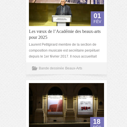
01
FÉV
Les vœux de l’Académie des beaux-arts
pour 2025
Laurent Petitgirard membre de la section de
composition musicale est secrétaire perpétuel
depuis le 1er février 2017. Il nous accueillait
Bande dessinée
Beaux-Arts
18