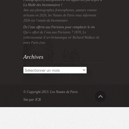
La Malle des bicentenaires !
Avis aux photographes francophones, auteurs comme
artisans en 2026, les Nautes de Paris vous informent :
2026 est l’année du bicentenaire
De l’eau offerte aux Parisiens pour remplacer le vin
Qui a offert de l’eau aux Parisiens ? 1870, Le
collectionneur d’art britannique sir Richard Wallace vit
entre Paris (rue
Archives
Archives
© Copyright 2013.
Les Nautes de Paris
Site par JCB