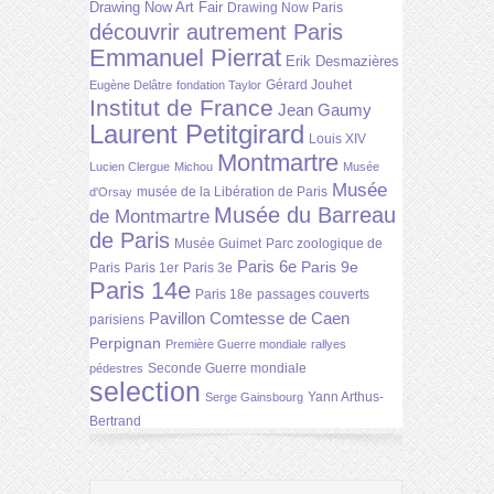
Drawing Now Art Fair
Drawing Now Paris
découvrir autrement Paris
Emmanuel Pierrat
Erik Desmazières
Gérard Jouhet
Eugène Delâtre
fondation Taylor
Institut de France
Jean Gaumy
Laurent Petitgirard
Louis XIV
Montmartre
Lucien Clergue
Michou
Musée
Musée
musée de la Libération de Paris
d'Orsay
Musée du Barreau
de Montmartre
de Paris
Musée Guimet
Parc zoologique de
Paris 6e
Paris 9e
Paris
Paris 1er
Paris 3e
Paris 14e
Paris 18e
passages couverts
Pavillon Comtesse de Caen
parisiens
Perpignan
Première Guerre mondiale
rallyes
Seconde Guerre mondiale
pédestres
selection
Yann Arthus-
Serge Gainsbourg
Bertrand