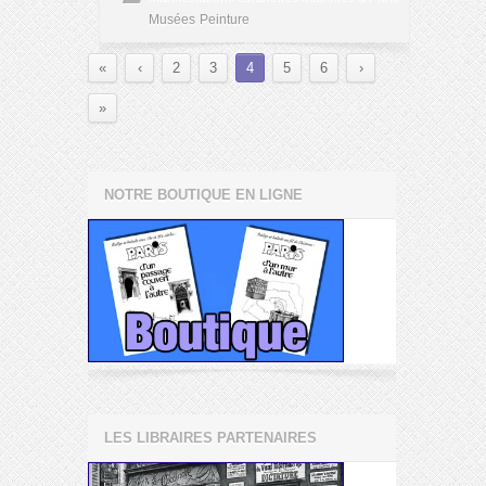
Musées
Peinture
«
‹
2
3
4
5
6
›
»
NOTRE BOUTIQUE EN LIGNE
LES LIBRAIRES PARTENAIRES