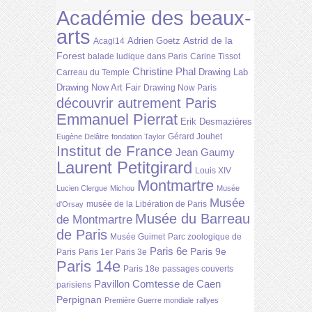
Académie des beaux-
arts
Astrid de la
Adrien Goetz
Acagl14
Forest
balade ludique dans Paris
Carine Tissot
Christine Phal
Drawing Lab
Carreau du Temple
Drawing Now Art Fair
Drawing Now Paris
découvrir autrement Paris
Emmanuel Pierrat
Erik Desmazières
Gérard Jouhet
Eugène Delâtre
fondation Taylor
Institut de France
Jean Gaumy
Laurent Petitgirard
Louis XIV
Montmartre
Lucien Clergue
Michou
Musée
Musée
musée de la Libération de Paris
d'Orsay
Musée du Barreau
de Montmartre
de Paris
Musée Guimet
Parc zoologique de
Paris 6e
Paris 9e
Paris
Paris 1er
Paris 3e
Paris 14e
Paris 18e
passages couverts
Pavillon Comtesse de Caen
parisiens
Perpignan
Première Guerre mondiale
rallyes