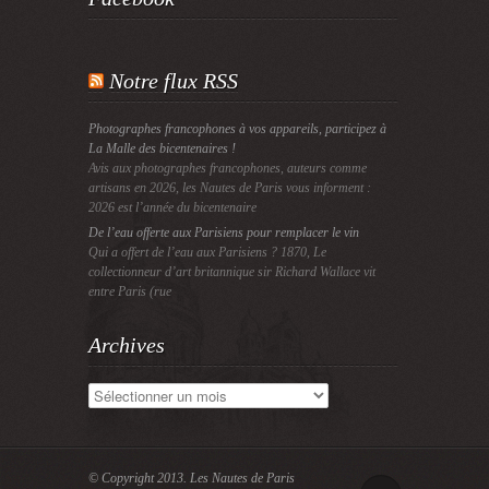
Notre flux RSS
Photographes francophones à vos appareils, participez à
La Malle des bicentenaires !
Avis aux photographes francophones, auteurs comme
artisans en 2026, les Nautes de Paris vous informent :
2026 est l’année du bicentenaire
De l’eau offerte aux Parisiens pour remplacer le vin
Qui a offert de l’eau aux Parisiens ? 1870, Le
collectionneur d’art britannique sir Richard Wallace vit
entre Paris (rue
Archives
Archives
© Copyright 2013.
Les Nautes de Paris