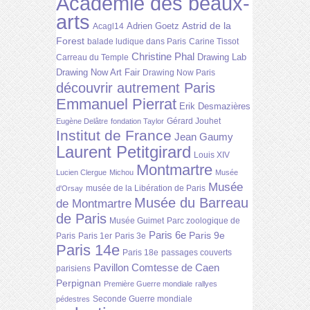
Académie des beaux-
arts
Astrid de la
Adrien Goetz
Acagl14
Forest
balade ludique dans Paris
Carine Tissot
Christine Phal
Drawing Lab
Carreau du Temple
Drawing Now Art Fair
Drawing Now Paris
découvrir autrement Paris
Emmanuel Pierrat
Erik Desmazières
Gérard Jouhet
Eugène Delâtre
fondation Taylor
Institut de France
Jean Gaumy
Laurent Petitgirard
Louis XIV
Montmartre
Lucien Clergue
Michou
Musée
Musée
musée de la Libération de Paris
d'Orsay
Musée du Barreau
de Montmartre
de Paris
Musée Guimet
Parc zoologique de
Paris 6e
Paris 9e
Paris
Paris 1er
Paris 3e
Paris 14e
Paris 18e
passages couverts
Pavillon Comtesse de Caen
parisiens
Perpignan
Première Guerre mondiale
rallyes
Seconde Guerre mondiale
pédestres