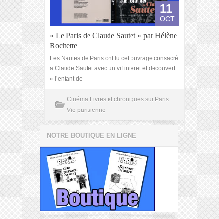
11
OCT
« Le Paris de Claude Sautet » par Hélène
Rochette
Les Nautes de Paris ont lu cet ouvrage consacré
à Claude Sautet avec un vif intérêt et découvert
« l’enfant de
Cinéma
Livres et chroniques sur Paris
Vie parisienne
NOTRE BOUTIQUE EN LIGNE