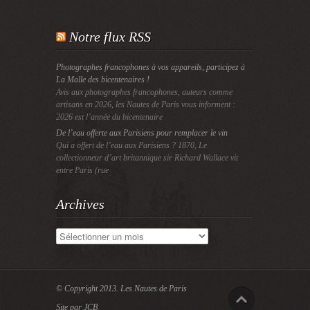
Notre flux RSS
Photographes francophones à vos appareils, participez à
La Malle des bicentenaires !
Avis aux photographes francophones, auteurs comme
artisans en 2026, les Nautes de Paris vous informent :
2026 est l’année du bicentenaire
De l’eau offerte aux Parisiens pour remplacer le vin
Qui a offert de l’eau aux Parisiens ? 1870, Le
collectionneur d’art britannique sir Richard Wallace vit
entre Paris (rue
Archives
Archives
© Copyright 2013.
Les Nautes de Paris
Site par JCB