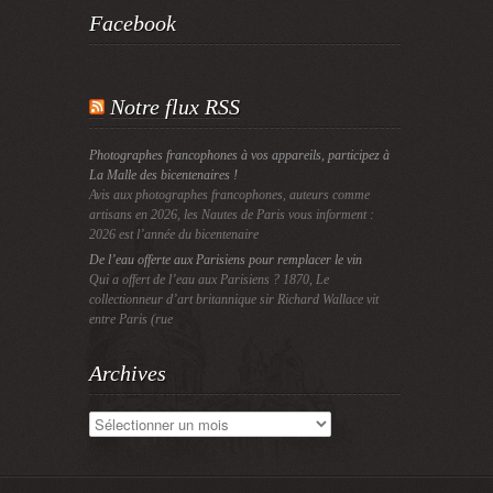
Facebook
Notre flux RSS
Photographes francophones à vos appareils, participez à
La Malle des bicentenaires !
Avis aux photographes francophones, auteurs comme
artisans en 2026, les Nautes de Paris vous informent :
2026 est l’année du bicentenaire
De l’eau offerte aux Parisiens pour remplacer le vin
Qui a offert de l’eau aux Parisiens ? 1870, Le
collectionneur d’art britannique sir Richard Wallace vit
entre Paris (rue
Archives
Archives