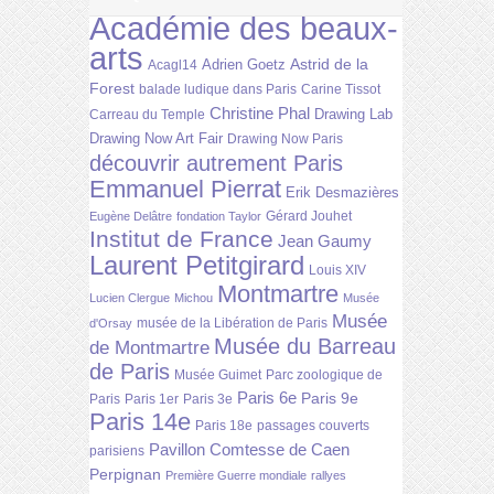
Académie des beaux-
arts
Astrid de la
Adrien Goetz
Acagl14
Forest
balade ludique dans Paris
Carine Tissot
Christine Phal
Drawing Lab
Carreau du Temple
Drawing Now Art Fair
Drawing Now Paris
découvrir autrement Paris
Emmanuel Pierrat
Erik Desmazières
Gérard Jouhet
Eugène Delâtre
fondation Taylor
Institut de France
Jean Gaumy
Laurent Petitgirard
Louis XIV
Montmartre
Lucien Clergue
Michou
Musée
Musée
musée de la Libération de Paris
d'Orsay
Musée du Barreau
de Montmartre
de Paris
Musée Guimet
Parc zoologique de
Paris 6e
Paris 9e
Paris
Paris 1er
Paris 3e
Paris 14e
Paris 18e
passages couverts
Pavillon Comtesse de Caen
parisiens
Perpignan
Première Guerre mondiale
rallyes