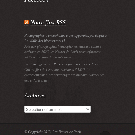
Notre flux RSS
Photographes francophones à vos appareils, participez à
La Malle des bicentenaires !
Avis aux photographes francophones, auteurs comme
artisans en 2026, les Nautes de Paris vous informent :
2026 est l’année du bicentenaire
De l’eau offerte aux Parisiens pour remplacer le vin
Qui a offert de l’eau aux Parisiens ? 1870, Le
collectionneur d’art britannique sir Richard Wallace vit
entre Paris (rue
Archives
Archives
© Copyright 2013.
Les Nautes de Paris