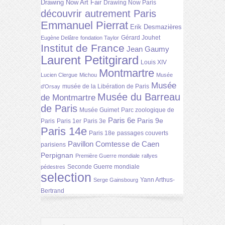
Drawing Now Art Fair
Drawing Now Paris
découvrir autrement Paris
Emmanuel Pierrat
Erik Desmazières
Gérard Jouhet
Eugène Delâtre
fondation Taylor
Institut de France
Jean Gaumy
Laurent Petitgirard
Louis XIV
Montmartre
Lucien Clergue
Michou
Musée
Musée
musée de la Libération de Paris
d'Orsay
Musée du Barreau
de Montmartre
de Paris
Musée Guimet
Parc zoologique de
Paris 6e
Paris 9e
Paris
Paris 1er
Paris 3e
Paris 14e
Paris 18e
passages couverts
Pavillon Comtesse de Caen
parisiens
Perpignan
Première Guerre mondiale
rallyes
Seconde Guerre mondiale
pédestres
selection
Yann Arthus-
Serge Gainsbourg
Bertrand