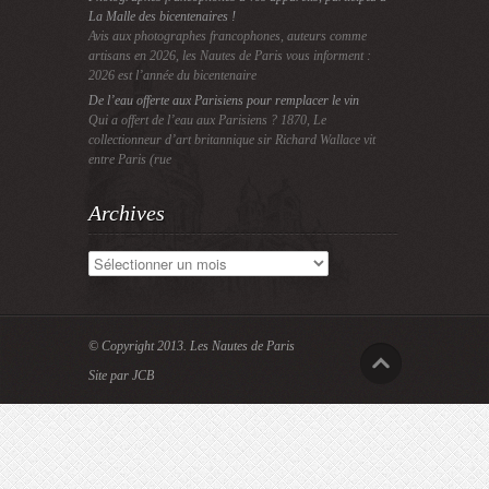
La Malle des bicentenaires !
Avis aux photographes francophones, auteurs comme
artisans en 2026, les Nautes de Paris vous informent :
2026 est l’année du bicentenaire
De l’eau offerte aux Parisiens pour remplacer le vin
Qui a offert de l’eau aux Parisiens ? 1870, Le
collectionneur d’art britannique sir Richard Wallace vit
entre Paris (rue
Archives
Archives
© Copyright 2013.
Les Nautes de Paris
Site par JCB