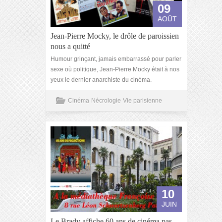
09
AOÛT
Jean-Pierre Mocky, le drôle de paroissien
nous a quitté
Humour grinçant, jamais embarrassé pour parler
sexe où politique, Jean-Pierre Mocky était à nos
yeux le dernier anarchiste du cinéma.
Cinéma
Nécrologie
Vie parisienne
10
JUIN
Le Brady affiche 60 ans de cinéma pas