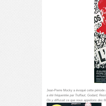
Jean-Pierre Mocky a évoqué cette période
a été fréquentée par Truffaut, Godard, Resn
On y diffusait ce que nous appelions des fi