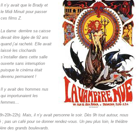
Il n’y avait que le Brady et
le Midi Minuit pour passer
ces films Z.
La dame derrière sa caisse
devait être âgée de 92 ans
quand j’ai racheté.
Elle avait
laissé les clochards
s’installer dans cette salle
ouverte sans interruption
puisque le cinéma était
devenu permanent !
Il y avait des hommes nus
qui importunaient les
femmes…
8h-20h-22h
). Mais, il n’y avait personne le soir. Dès 9h tout autour, nous
mé ; pas un café pour se donner rendez-vous. Un peu plus loin, le théâtre
mière des grands boulevards.