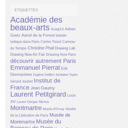
ÉTIQUETTES
Académie des
beaux-arts
Adrien
Acagl14
Astrid de la Forest
Goetz
balade
ludique dans Paris
Carine Tissot
Carreau
Christine Phal
Drawing Lab
du Temple
Drawing Now Art Fair
Drawing Now Paris
découvrir autrement Paris
Emmanuel Pierrat
Erik
Desmazières
Eugène Delâtre
fondation Taylor
Institut de
Gérard Jouhet
France
Jean Gaumy
Laurent Petitgirard
Louis
XIV
Lucien Clergue
Michou
Montmartre
musée
Musée d'Orsay
Musée de
de la Libération de Paris
Musée du
Montmartre