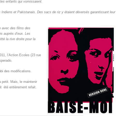
les enfants qui vomissaient.
 Indiens et Pakistanais. Des sacs de riz y étaient déversés garantissant leur
le avec des films des
s auprès d’eux. Les
tté la rive droite pour la
011, l’Action Ecoles (23 rue
esperado.
ubi des modifications.
 petit. Mais, le maintenir
it été entièrement refait.