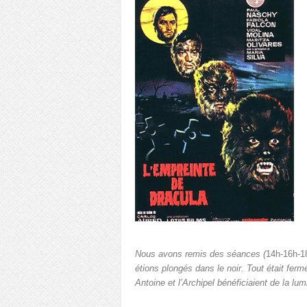
Nous avons remis des séances (
14h-16h-1
étions plongés dans le noir. Tout était fer
Antoine et l’Archipel bénéficiaient de la lu