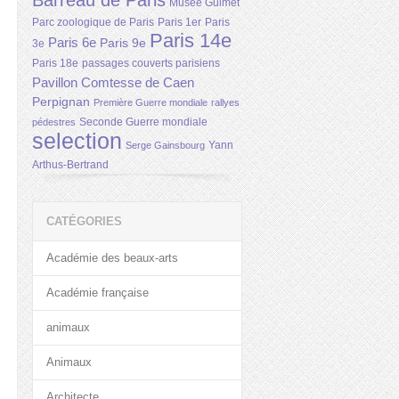
Barreau de Paris
Musée Guimet
Parc zoologique de Paris
Paris 1er
Paris
Paris 14e
Paris 6e
Paris 9e
3e
Paris 18e
passages couverts parisiens
Pavillon Comtesse de Caen
Perpignan
Première Guerre mondiale
rallyes
Seconde Guerre mondiale
pédestres
selection
Yann
Serge Gainsbourg
Arthus-Bertrand
CATÉGORIES
Académie des beaux-arts
Académie française
animaux
Animaux
Architecte