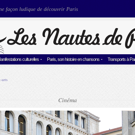
ne façon ludique de découvrir Paris
anifestations culturelles
Paris, son histoire en chansons
Transports à Par
-arts
Cinéma