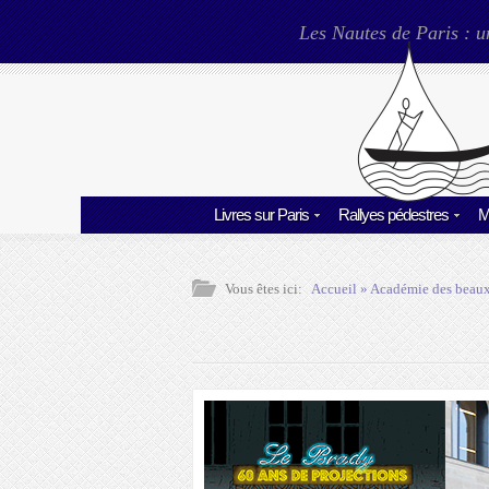
Les Nautes de Paris : u
Livres sur Paris
Rallyes pédestres
M
Vous êtes ici:
Accueil
»
Académie des beaux