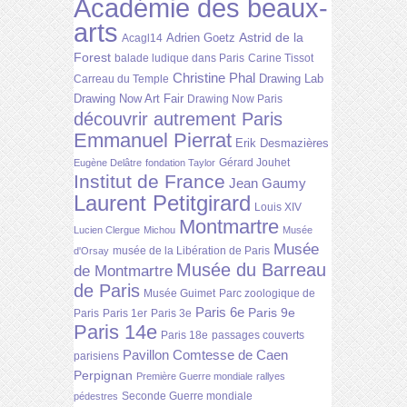
Académie des beaux-
arts
Astrid de la
Adrien Goetz
Acagl14
Forest
balade ludique dans Paris
Carine Tissot
Christine Phal
Drawing Lab
Carreau du Temple
Drawing Now Art Fair
Drawing Now Paris
découvrir autrement Paris
Emmanuel Pierrat
Erik Desmazières
Gérard Jouhet
Eugène Delâtre
fondation Taylor
Institut de France
Jean Gaumy
Laurent Petitgirard
Louis XIV
Montmartre
Lucien Clergue
Michou
Musée
Musée
musée de la Libération de Paris
d'Orsay
Musée du Barreau
de Montmartre
de Paris
Musée Guimet
Parc zoologique de
Paris 6e
Paris 9e
Paris
Paris 1er
Paris 3e
Paris 14e
Paris 18e
passages couverts
Pavillon Comtesse de Caen
parisiens
Perpignan
Première Guerre mondiale
rallyes
Seconde Guerre mondiale
pédestres