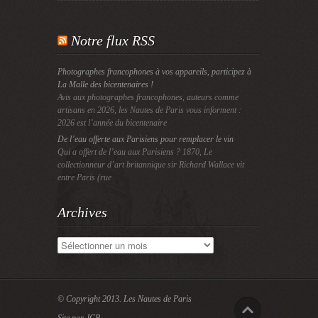
Notre flux RSS
Photographes francophones à vos appareils, participez à
La Malle des bicentenaires !
Avis aux photographes francophones, auteurs comme
artisans en 2026, les Nautes de Paris vous informent :
2026 est l’année du bicentenaire
De l’eau offerte aux Parisiens pour remplacer le vin
Qui a offert de l’eau aux Parisiens ? 1870, Le
collectionneur d’art britannique sir Richard Wallace vit
entre Paris (rue
Archives
Archives
© Copyright 2013.
Les Nautes de Paris