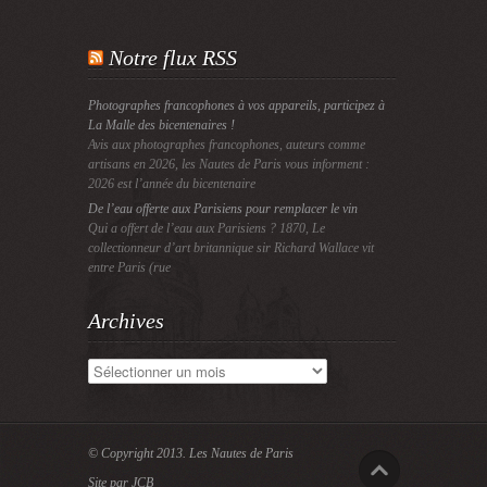
Notre flux RSS
Photographes francophones à vos appareils, participez à
La Malle des bicentenaires !
Avis aux photographes francophones, auteurs comme
artisans en 2026, les Nautes de Paris vous informent :
2026 est l’année du bicentenaire
De l’eau offerte aux Parisiens pour remplacer le vin
Qui a offert de l’eau aux Parisiens ? 1870, Le
collectionneur d’art britannique sir Richard Wallace vit
entre Paris (rue
Archives
Archives
© Copyright 2013.
Les Nautes de Paris
Site par JCB