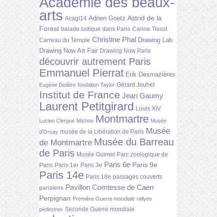
Académie des beaux-
arts
Astrid de la
Adrien Goetz
Acagl14
Forest
balade ludique dans Paris
Carine Tissot
Christine Phal
Drawing Lab
Carreau du Temple
Drawing Now Art Fair
Drawing Now Paris
découvrir autrement Paris
Emmanuel Pierrat
Erik Desmazières
Gérard Jouhet
Eugène Delâtre
fondation Taylor
Institut de France
Jean Gaumy
Laurent Petitgirard
Louis XIV
Montmartre
Lucien Clergue
Michou
Musée
Musée
musée de la Libération de Paris
d'Orsay
Musée du Barreau
de Montmartre
de Paris
Musée Guimet
Parc zoologique de
Paris 6e
Paris 9e
Paris
Paris 1er
Paris 3e
Paris 14e
Paris 18e
passages couverts
Pavillon Comtesse de Caen
parisiens
Perpignan
Première Guerre mondiale
rallyes
Seconde Guerre mondiale
pédestres