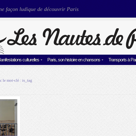
ne façon ludique de découvrir Paris
anifestations culturelles
Paris, son histoire en chansons
Transports à Par
c le mot-clé :
is_tag