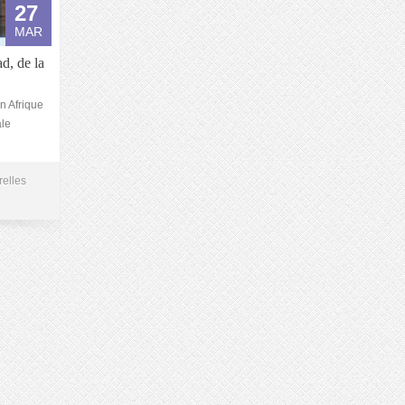
27
MAR
d, de la
n Afrique
ale
relles