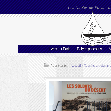
Les Nautes de Paris : u
Livres sur Paris
Rallyes pédestres
M
Vous êtes ici:
Accueil
» Tous les articles ave