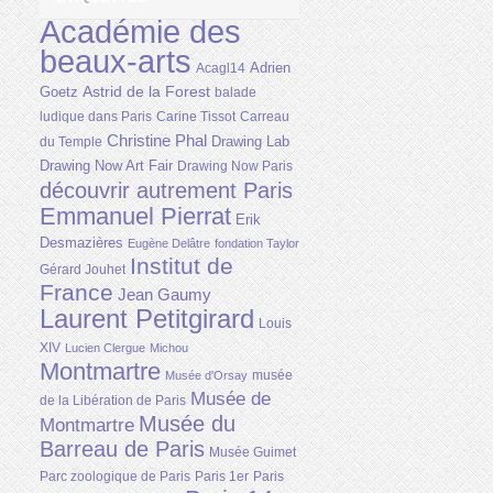
Académie des
beaux-arts
Adrien
Acagl14
Astrid de la Forest
Goetz
balade
ludique dans Paris
Carine Tissot
Carreau
Christine Phal
Drawing Lab
du Temple
Drawing Now Art Fair
Drawing Now Paris
découvrir autrement Paris
Emmanuel Pierrat
Erik
Desmazières
Eugène Delâtre
fondation Taylor
Institut de
Gérard Jouhet
France
Jean Gaumy
Laurent Petitgirard
Louis
XIV
Lucien Clergue
Michou
Montmartre
musée
Musée d'Orsay
Musée de
de la Libération de Paris
Musée du
Montmartre
Barreau de Paris
Musée Guimet
Parc zoologique de Paris
Paris 1er
Paris