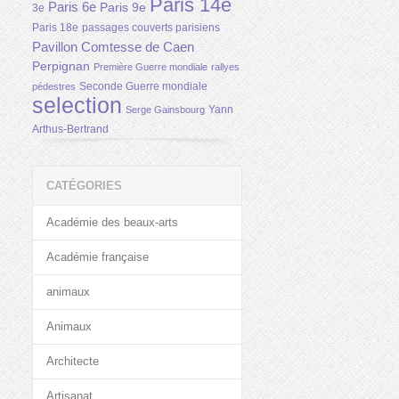
Paris 14e
Paris 6e
Paris 9e
3e
Paris 18e
passages couverts parisiens
Pavillon Comtesse de Caen
Perpignan
Première Guerre mondiale
rallyes
Seconde Guerre mondiale
pédestres
selection
Yann
Serge Gainsbourg
Arthus-Bertrand
CATÉGORIES
Académie des beaux-arts
Académie française
animaux
Animaux
Architecte
Artisanat