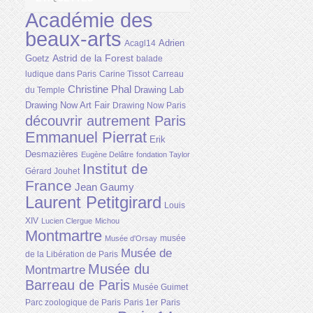
Académie des
beaux-arts
Adrien
Acagl14
Astrid de la Forest
Goetz
balade
ludique dans Paris
Carine Tissot
Carreau
Christine Phal
Drawing Lab
du Temple
Drawing Now Art Fair
Drawing Now Paris
découvrir autrement Paris
Emmanuel Pierrat
Erik
Desmazières
Eugène Delâtre
fondation Taylor
Institut de
Gérard Jouhet
France
Jean Gaumy
Laurent Petitgirard
Louis
XIV
Lucien Clergue
Michou
Montmartre
musée
Musée d'Orsay
Musée de
de la Libération de Paris
Musée du
Montmartre
Barreau de Paris
Musée Guimet
Parc zoologique de Paris
Paris 1er
Paris