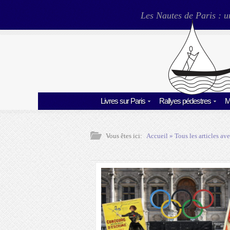
Les Nautes de Paris : u
Livres sur Paris
Rallyes pédestres
M
Vous êtes ici:
Accueil
» Tous les articles ave