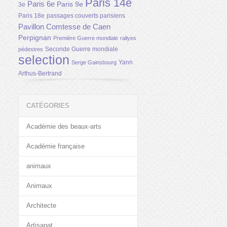
Paris 14e
Paris 6e
Paris 9e
3e
Paris 18e
passages couverts parisiens
Pavillon Comtesse de Caen
Perpignan
Première Guerre mondiale
rallyes
Seconde Guerre mondiale
pédestres
selection
Yann
Serge Gainsbourg
Arthus-Bertrand
CATÉGORIES
Académie des beaux-arts
Académie française
animaux
Animaux
Architecte
Artisanat