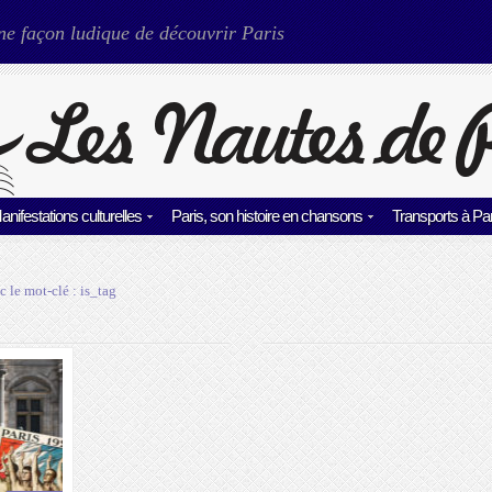
ne façon ludique de découvrir Paris
anifestations culturelles
Paris, son histoire en chansons
Transports à Par
c le mot-clé :
is_tag