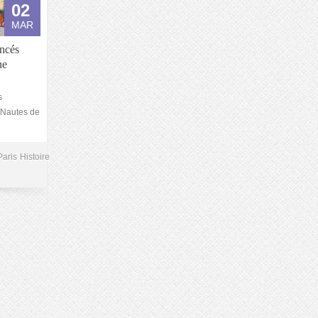
02
MAR
oncés
ne
s
s Nautes de
Paris
Histoire