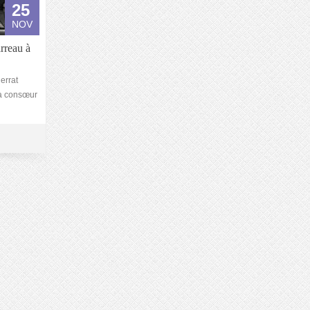
25
NOV
rreau à
errat
sa consœur