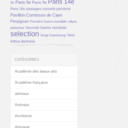
Paris 14e
Paris 6e
Paris 9e
3e
Paris 18e
passages couverts parisiens
Pavillon Comtesse de Caen
Perpignan
Première Guerre mondiale
rallyes
Seconde Guerre mondiale
pédestres
selection
Yann
Serge Gainsbourg
Arthus-Bertrand
CATÉGORIES
Académie des beaux-arts
Académie française
animaux
Animaux
Architecte
Artisanat