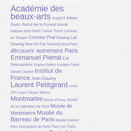
Académie des
beaux-arts
Adrien
Acagl14
Astrid de la Forest
Goetz
balade
ludique dans Paris
Carine Tissot
Carreau
Christine Phal
Drawing Lab
du Temple
Drawing Now Art Fair
Drawing Now Paris
découvrir autrement Paris
Emmanuel Pierrat
Erik
Desmazières
Eugène Delâtre
fondation Taylor
Institut de
Gérard Jouhet
France
Jean Gaumy
Laurent Petitgirard
Louis
XIV
Lucien Clergue
Michou
Montmartre
musée
Musée d'Orsay
Musée de
de la Libération de Paris
Musée du
Montmartre
Barreau de Paris
Musée Guimet
Parc zoologique de Paris
Paris 1er
Paris