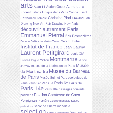
arts
Astrid de la
Adrien Goetz
Acagl14
Forest
balade ludique dans Paris
Carine Tissot
Christine Phal
Drawing Lab
Carreau du Temple
Drawing Now Art Fair
Drawing Now Paris
découvrir autrement Paris
Emmanuel Pierrat
Erik Desmazières
Gérard Jouhet
Eugène Delâtre
fondation Taylor
Institut de France
Jean Gaumy
Laurent Petitgirard
Louis XIV
Montmartre
Lucien Clergue
Michou
Musée
Musée
musée de la Libération de Paris
d'Orsay
Musée du Barreau
de Montmartre
de Paris
Musée Guimet
Parc zoologique de
Paris 6e
Paris 9e
Paris
Paris 1er
Paris 3e
Paris 14e
Paris 18e
passages couverts
Pavillon Comtesse de Caen
parisiens
Perpignan
Première Guerre mondiale
rallyes
Seconde Guerre mondiale
pédestres
selection
Yann Arthus-
Serge Gainsbourg