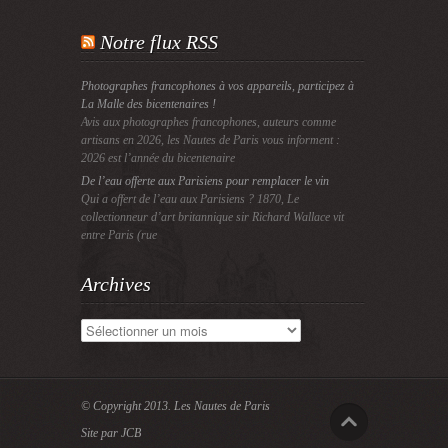
Notre flux RSS
Photographes francophones à vos appareils, participez à
La Malle des bicentenaires !
Avis aux photographes francophones, auteurs comme
artisans en 2026, les Nautes de Paris vous informent :
2026 est l’année du bicentenaire
De l’eau offerte aux Parisiens pour remplacer le vin
Qui a offert de l’eau aux Parisiens ? 1870, Le
collectionneur d’art britannique sir Richard Wallace vit
entre Paris (rue
Archives
Archives
© Copyright 2013.
Les Nautes de Paris
Site par JCB