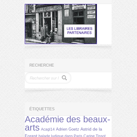
RECHERCHE
ÉTIQUETTES
Académie des beaux-
arts
Astrid de la
Adrien Goetz
Acagl14
Forest
balade ludique dans Paris
Carine Tissot