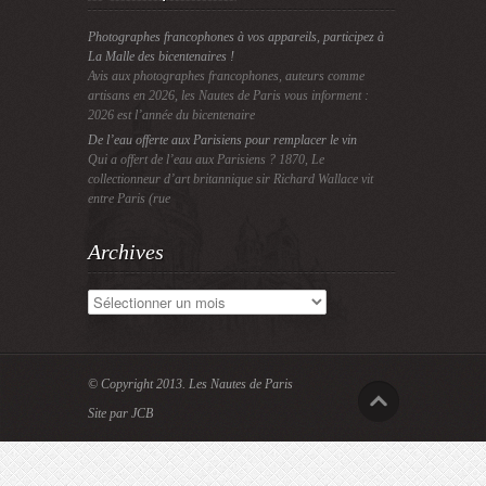
Photographes francophones à vos appareils, participez à
La Malle des bicentenaires !
Avis aux photographes francophones, auteurs comme
artisans en 2026, les Nautes de Paris vous informent :
2026 est l’année du bicentenaire
De l’eau offerte aux Parisiens pour remplacer le vin
Qui a offert de l’eau aux Parisiens ? 1870, Le
collectionneur d’art britannique sir Richard Wallace vit
entre Paris (rue
Archives
Archives
© Copyright 2013.
Les Nautes de Paris
Site par JCB