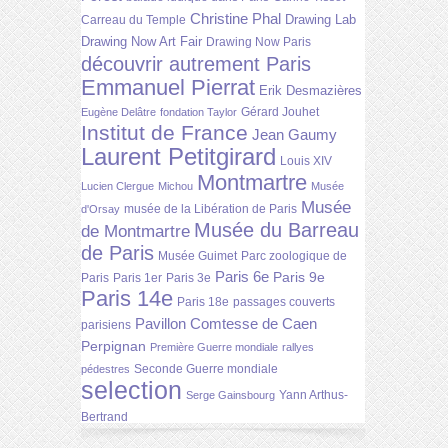
Christine Phal
Drawing Lab
Carreau du Temple
Drawing Now Art Fair
Drawing Now Paris
découvrir autrement Paris
Emmanuel Pierrat
Erik Desmazières
Gérard Jouhet
Eugène Delâtre
fondation Taylor
Institut de France
Jean Gaumy
Laurent Petitgirard
Louis XIV
Montmartre
Lucien Clergue
Michou
Musée
Musée
musée de la Libération de Paris
d'Orsay
Musée du Barreau
de Montmartre
de Paris
Musée Guimet
Parc zoologique de
Paris 6e
Paris 9e
Paris
Paris 1er
Paris 3e
Paris 14e
Paris 18e
passages couverts
Pavillon Comtesse de Caen
parisiens
Perpignan
Première Guerre mondiale
rallyes
Seconde Guerre mondiale
pédestres
selection
Yann Arthus-
Serge Gainsbourg
Bertrand