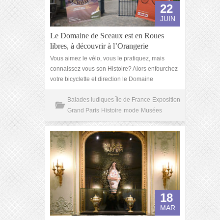
22
JUIN
Le Domaine de Sceaux est en Roues
libres, à découvrir à l’Orangerie
Vous aimez le vélo, vous le pratiquez, mais
connaissez vous son Histoire? Alors enfourchez
votre bicyclette et direction le Domaine
Balades ludiques Île de France
Exposition
Grand Paris
Histoire
mode
Musées
18
MAR