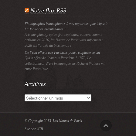
Notre flux RSS
Photographes francophones à vos appareils, participez à
La Malle des bicentenaires !
Avis aux photographes francophones, auteurs comme
artisans en 2026, les Nautes de Paris vous informent :
2026 est l’année du bicentenaire
De l’eau offerte aux Parisiens pour remplacer le vin
Qui a offert de l’eau aux Parisiens ? 1870, Le
collectionneur d’art britannique sir Richard Wallace vit
entre Paris (rue
Archives
Archives
© Copyright 2013.
Les Nautes de Paris
Site par JCB