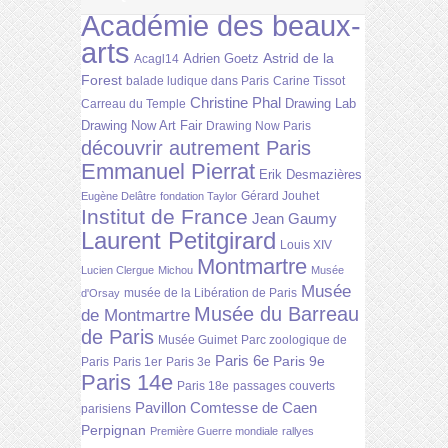
Académie des beaux-
arts
Astrid de la
Adrien Goetz
Acagl14
Forest
balade ludique dans Paris
Carine Tissot
Christine Phal
Drawing Lab
Carreau du Temple
Drawing Now Art Fair
Drawing Now Paris
découvrir autrement Paris
Emmanuel Pierrat
Erik Desmazières
Gérard Jouhet
Eugène Delâtre
fondation Taylor
Institut de France
Jean Gaumy
Laurent Petitgirard
Louis XIV
Montmartre
Lucien Clergue
Michou
Musée
Musée
musée de la Libération de Paris
d'Orsay
Musée du Barreau
de Montmartre
de Paris
Musée Guimet
Parc zoologique de
Paris 6e
Paris 9e
Paris
Paris 1er
Paris 3e
Paris 14e
Paris 18e
passages couverts
Pavillon Comtesse de Caen
parisiens
Perpignan
Première Guerre mondiale
rallyes