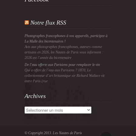
Notre flux RSS
Photographes francophones à vos appareils, participez à
La Malle des bicentenaires !
Avis aux photographes francophones, auteurs comme
artisans en 2026, les Nautes de Paris vous informent :
2026 est l’année du bicentenaire
De l’eau offerte aux Parisiens pour remplacer le vin
Qui a offert de l’eau aux Parisiens ? 1870, Le
collectionneur d’art britannique sir Richard Wallace vit
entre Paris (rue
Archives
Archives
© Copyright 2013.
Les Nautes de Paris