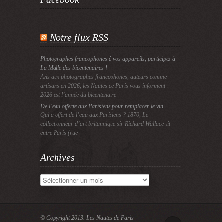
Notre flux RSS
Photographes francophones à vos appareils, participez à
La Malle des bicentenaires !
Avis aux photographes francophones, auteurs comme
artisans en 2026, les Nautes de Paris vous informent :
2026 est l’année du bicentenaire
De l’eau offerte aux Parisiens pour remplacer le vin
Qui a offert de l’eau aux Parisiens ? 1870, Le
collectionneur d’art britannique sir Richard Wallace vit
entre Paris (rue
Archives
Archives
© Copyright 2013.
Les Nautes de Paris