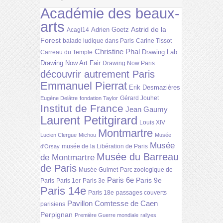
Académie des beaux-
arts
Astrid de la
Adrien Goetz
Acagl14
Forest
balade ludique dans Paris
Carine Tissot
Christine Phal
Drawing Lab
Carreau du Temple
Drawing Now Art Fair
Drawing Now Paris
découvrir autrement Paris
Emmanuel Pierrat
Erik Desmazières
Gérard Jouhet
Eugène Delâtre
fondation Taylor
Institut de France
Jean Gaumy
Laurent Petitgirard
Louis XIV
Montmartre
Lucien Clergue
Michou
Musée
Musée
musée de la Libération de Paris
d'Orsay
Musée du Barreau
de Montmartre
de Paris
Musée Guimet
Parc zoologique de
Paris 6e
Paris 9e
Paris
Paris 1er
Paris 3e
Paris 14e
Paris 18e
passages couverts
Pavillon Comtesse de Caen
parisiens
Perpignan
Première Guerre mondiale
rallyes