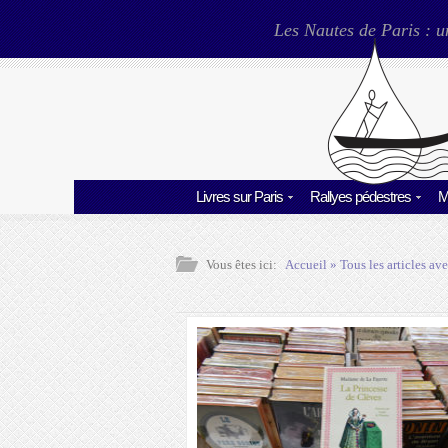
Les Nautes de Paris : u
Livres sur Paris
Rallyes pédestres
M
Vous êtes ici:
Accueil
» Tous les articles ave