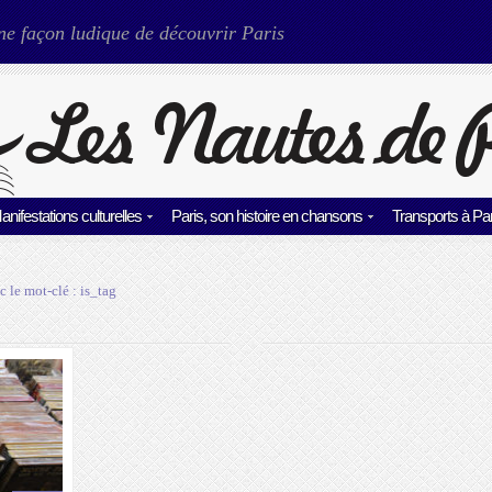
ne façon ludique de découvrir Paris
anifestations culturelles
Paris, son histoire en chansons
Transports à Par
c le mot-clé :
is_tag