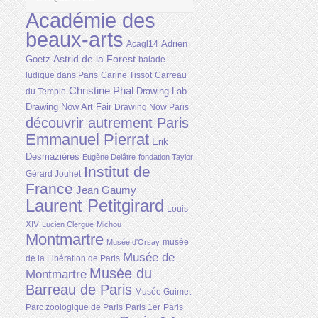
Académie des
beaux-arts
Adrien
Acagl14
Astrid de la Forest
Goetz
balade
ludique dans Paris
Carine Tissot
Carreau
Christine Phal
Drawing Lab
du Temple
Drawing Now Art Fair
Drawing Now Paris
découvrir autrement Paris
Emmanuel Pierrat
Erik
Desmazières
Eugène Delâtre
fondation Taylor
Institut de
Gérard Jouhet
France
Jean Gaumy
Laurent Petitgirard
Louis
XIV
Lucien Clergue
Michou
Montmartre
musée
Musée d'Orsay
Musée de
de la Libération de Paris
Musée du
Montmartre
Barreau de Paris
Musée Guimet
Parc zoologique de Paris
Paris 1er
Paris