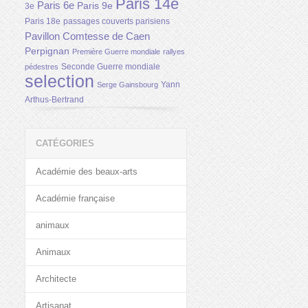
Paris 14e
Paris 6e
Paris 9e
3e
Paris 18e
passages couverts parisiens
Pavillon Comtesse de Caen
Perpignan
Première Guerre mondiale
rallyes
Seconde Guerre mondiale
pédestres
selection
Yann
Serge Gainsbourg
Arthus-Bertrand
CATÉGORIES
Académie des beaux-arts
Académie française
animaux
Animaux
Architecte
Artisanat