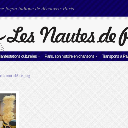
ne façon ludique de découvrir Paris
anifestations culturelles
Paris, son histoire en chansons
Transports à Par
c le mot-clé :
is_tag