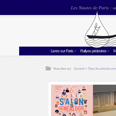
Les Nautes de Paris : u
Livres sur Paris
Rallyes pédestres
M
Vous êtes ici:
Accueil
» Tous les articles ave