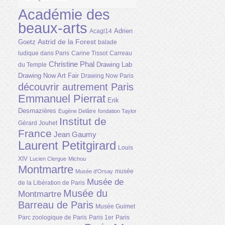
Académie des
beaux-arts
Adrien
Acagl14
Astrid de la Forest
Goetz
balade
ludique dans Paris
Carine Tissot
Carreau
Christine Phal
Drawing Lab
du Temple
Drawing Now Art Fair
Drawing Now Paris
découvrir autrement Paris
Emmanuel Pierrat
Erik
Desmazières
Eugène Delâtre
fondation Taylor
Institut de
Gérard Jouhet
France
Jean Gaumy
Laurent Petitgirard
Louis
XIV
Lucien Clergue
Michou
Montmartre
musée
Musée d'Orsay
Musée de
de la Libération de Paris
Musée du
Montmartre
Barreau de Paris
Musée Guimet
Parc zoologique de Paris
Paris 1er
Paris