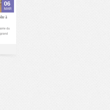
06
MAR
îte à
airie du
 grand