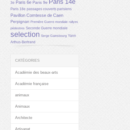
Paris 14e
Paris 6e
Paris 9e
3e
Paris 18e
passages couverts parisiens
Pavillon Comtesse de Caen
Perpignan
Première Guerre mondiale
rallyes
Seconde Guerre mondiale
pédestres
selection
Yann
Serge Gainsbourg
Arthus-Bertrand
CATÉGORIES
Académie des beaux-arts
Académie française
animaux
Animaux
Architecte
Artisanat