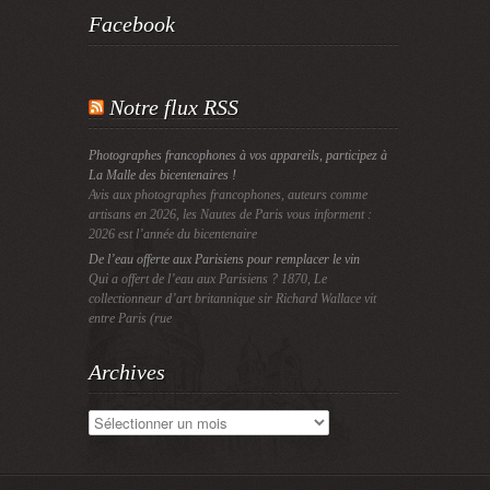
Facebook
Notre flux RSS
Photographes francophones à vos appareils, participez à
La Malle des bicentenaires !
Avis aux photographes francophones, auteurs comme
artisans en 2026, les Nautes de Paris vous informent :
2026 est l’année du bicentenaire
De l’eau offerte aux Parisiens pour remplacer le vin
Qui a offert de l’eau aux Parisiens ? 1870, Le
collectionneur d’art britannique sir Richard Wallace vit
entre Paris (rue
Archives
Archives