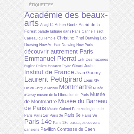
ÉTIQUETTES
Académie des beaux-
arts
Astrid de la
Adrien Goetz
Acagl14
Forest
balade ludique dans Paris
Carine Tissot
Christine Phal
Drawing Lab
Carreau du Temple
Drawing Now Art Fair
Drawing Now Paris
découvrir autrement Paris
Emmanuel Pierrat
Erik Desmazières
Gérard Jouhet
Eugène Delâtre
fondation Taylor
Institut de France
Jean Gaumy
Laurent Petitgirard
Louis XIV
Montmartre
Lucien Clergue
Michou
Musée
Musée
musée de la Libération de Paris
d'Orsay
Musée du Barreau
de Montmartre
de Paris
Musée Guimet
Parc zoologique de
Paris 6e
Paris 9e
Paris
Paris 1er
Paris 3e
Paris 14e
Paris 18e
passages couverts
Pavillon Comtesse de Caen
parisiens