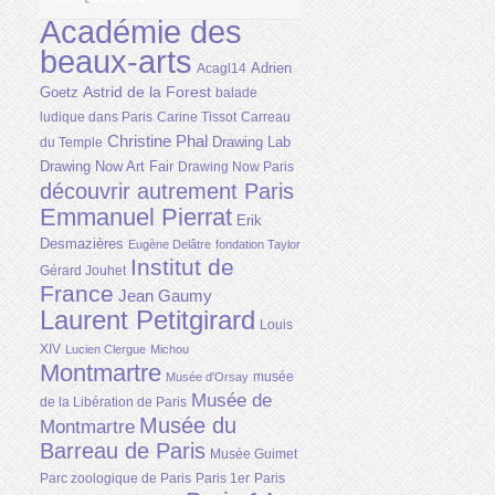
Académie des
beaux-arts
Adrien
Acagl14
Astrid de la Forest
Goetz
balade
ludique dans Paris
Carine Tissot
Carreau
Christine Phal
Drawing Lab
du Temple
Drawing Now Art Fair
Drawing Now Paris
découvrir autrement Paris
Emmanuel Pierrat
Erik
Desmazières
Eugène Delâtre
fondation Taylor
Institut de
Gérard Jouhet
France
Jean Gaumy
Laurent Petitgirard
Louis
XIV
Lucien Clergue
Michou
Montmartre
musée
Musée d'Orsay
Musée de
de la Libération de Paris
Musée du
Montmartre
Barreau de Paris
Musée Guimet
Parc zoologique de Paris
Paris 1er
Paris