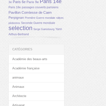
Paris 14e
Paris 6e
Paris 9e
3e
Paris 18e
passages couverts parisiens
Pavillon Comtesse de Caen
Perpignan
Première Guerre mondiale
rallyes
Seconde Guerre mondiale
pédestres
selection
Yann
Serge Gainsbourg
Arthus-Bertrand
CATÉGORIES
Académie des beaux-arts
Académie française
animaux
Animaux
Architecte
Artisanat