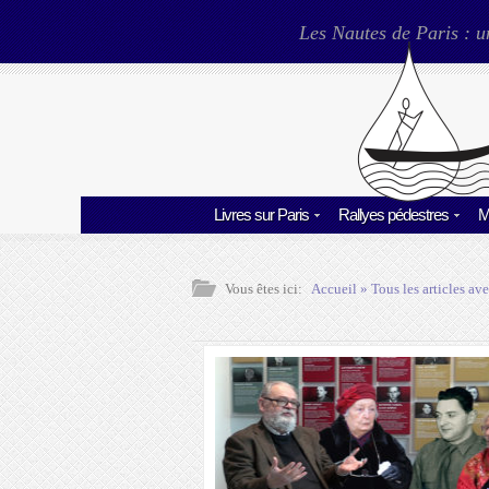
Les Nautes de Paris : u
Livres sur Paris
Rallyes pédestres
M
Vous êtes ici:
Accueil
» Tous les articles ave