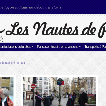
ne façon ludique de découvrir Paris
anifestations culturelles
Paris, son histoire en chansons
Transports à Par
c le mot-clé :
is_tag