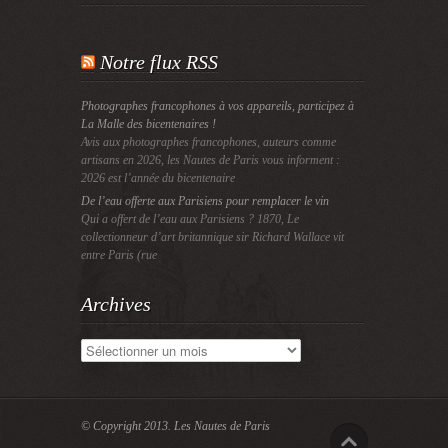
Notre flux RSS
Photographes francophones à vos appareils, participez à
La Malle des bicentenaires !
Avis aux photographes francophones, auteurs comme
artisans en 2026, les Nautes de Paris vous informent :
2026 est l’année du bicentenaire
De l’eau offerte aux Parisiens pour remplacer le vin
Qui a offert de l’eau aux Parisiens ? 1870, Le
collectionneur d’art britannique sir Richard Wallace vit
entre Paris (rue
Archives
Archives
© Copyright 2013.
Les Nautes de Paris