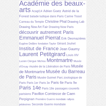
Académie des beaux-
arts
Astrid de la
Adrien Goetz
Acagl14
Forest
balade ludique dans Paris
Carine Tissot
Christine Phal
Drawing Lab
Carreau du Temple
Drawing Now Art Fair
Drawing Now Paris
découvrir autrement Paris
Emmanuel Pierrat
Erik Desmazières
Gérard Jouhet
Eugène Delâtre
fondation Taylor
Institut de France
Jean Gaumy
Laurent Petitgirard
Louis XIV
Montmartre
Lucien Clergue
Michou
Musée
Musée
musée de la Libération de Paris
d'Orsay
Musée du Barreau
de Montmartre
de Paris
Musée Guimet
Parc zoologique de
Paris 6e
Paris 9e
Paris
Paris 1er
Paris 3e
Paris 14e
Paris 18e
passages couverts
Pavillon Comtesse de Caen
parisiens
Perpignan
Première Guerre mondiale
rallyes
Seconde Guerre mondiale
pédestres