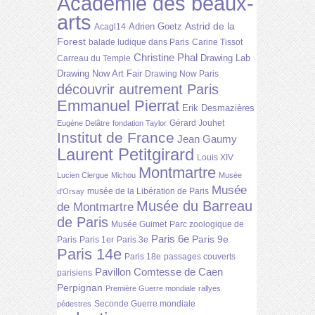
Académie des beaux-
arts
Astrid de la
Adrien Goetz
Acagl14
Forest
balade ludique dans Paris
Carine Tissot
Christine Phal
Drawing Lab
Carreau du Temple
Drawing Now Art Fair
Drawing Now Paris
découvrir autrement Paris
Emmanuel Pierrat
Erik Desmazières
Gérard Jouhet
Eugène Delâtre
fondation Taylor
Institut de France
Jean Gaumy
Laurent Petitgirard
Louis XIV
Montmartre
Lucien Clergue
Michou
Musée
Musée
musée de la Libération de Paris
d'Orsay
Musée du Barreau
de Montmartre
de Paris
Musée Guimet
Parc zoologique de
Paris 6e
Paris 9e
Paris
Paris 1er
Paris 3e
Paris 14e
Paris 18e
passages couverts
Pavillon Comtesse de Caen
parisiens
Perpignan
Première Guerre mondiale
rallyes
Seconde Guerre mondiale
pédestres