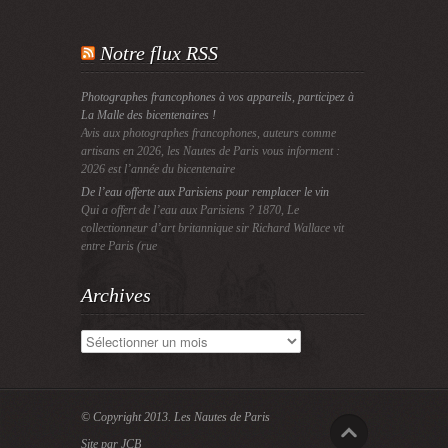
Notre flux RSS
Photographes francophones à vos appareils, participez à
La Malle des bicentenaires !
Avis aux photographes francophones, auteurs comme
artisans en 2026, les Nautes de Paris vous informent :
2026 est l’année du bicentenaire
De l’eau offerte aux Parisiens pour remplacer le vin
Qui a offert de l’eau aux Parisiens ? 1870, Le
collectionneur d’art britannique sir Richard Wallace vit
entre Paris (rue
Archives
Archives
© Copyright 2013.
Les Nautes de Paris
Site par JCB