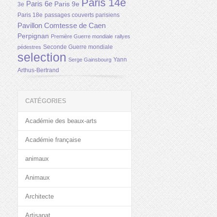
Paris 14e
Paris 6e
Paris 9e
3e
Paris 18e
passages couverts parisiens
Pavillon Comtesse de Caen
Perpignan
Première Guerre mondiale
rallyes
Seconde Guerre mondiale
pédestres
selection
Yann
Serge Gainsbourg
Arthus-Bertrand
CATÉGORIES
Académie des beaux-arts
Académie française
animaux
Animaux
Architecte
Artisanat