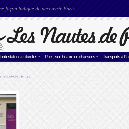
ne façon ludique de découvrir Paris
anifestations culturelles
Paris, son histoire en chansons
Transports à Par
c le mot-clé :
is_tag