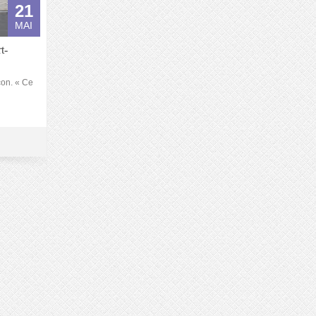
21
MAI
t-
çon. « Ce