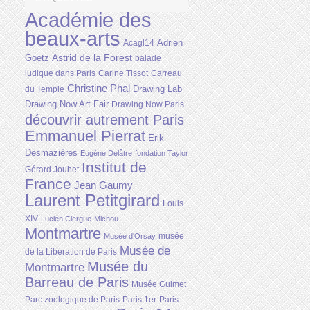
Académie des
beaux-arts
Adrien
Acagl14
Astrid de la Forest
Goetz
balade
ludique dans Paris
Carine Tissot
Carreau
Christine Phal
Drawing Lab
du Temple
Drawing Now Art Fair
Drawing Now Paris
découvrir autrement Paris
Emmanuel Pierrat
Erik
Desmazières
Eugène Delâtre
fondation Taylor
Institut de
Gérard Jouhet
France
Jean Gaumy
Laurent Petitgirard
Louis
XIV
Lucien Clergue
Michou
Montmartre
musée
Musée d'Orsay
Musée de
de la Libération de Paris
Musée du
Montmartre
Barreau de Paris
Musée Guimet
Parc zoologique de Paris
Paris 1er
Paris