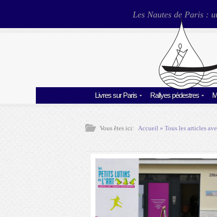
Les Nautes de Paris : u
Livres sur Paris
Rallyes pédestres
M
Vous êtes ici:
Accueil
» Tous les articles ave