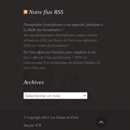
Notre flux RSS
Photographes francophones à vos appareils, participez à
La Malle des bicentenaires !
Avis aux photographes francophones, auteurs comme
artisans en 2026, les Nautes de Paris vous informent :
2026 est l’année du bicentenaire
De l’eau offerte aux Parisiens pour remplacer le vin
Qui a offert de l’eau aux Parisiens ? 1870, Le
collectionneur d’art britannique sir Richard Wallace vit
entre Paris (rue
Archives
Archives
© Copyright 2013.
Les Nautes de Paris
Site par JCB