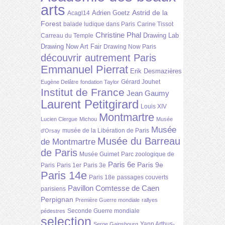
arts
Astrid de la
Adrien Goetz
Acagl14
Forest
balade ludique dans Paris
Carine Tissot
Christine Phal
Drawing Lab
Carreau du Temple
Drawing Now Art Fair
Drawing Now Paris
découvrir autrement Paris
Emmanuel Pierrat
Erik Desmazières
Gérard Jouhet
Eugène Delâtre
fondation Taylor
Institut de France
Jean Gaumy
Laurent Petitgirard
Louis XIV
Montmartre
Lucien Clergue
Michou
Musée
Musée
musée de la Libération de Paris
d'Orsay
Musée du Barreau
de Montmartre
de Paris
Musée Guimet
Parc zoologique de
Paris 6e
Paris 9e
Paris
Paris 1er
Paris 3e
Paris 14e
Paris 18e
passages couverts
Pavillon Comtesse de Caen
parisiens
Perpignan
Première Guerre mondiale
rallyes
Seconde Guerre mondiale
pédestres
selection
Yann Arthus-
Serge Gainsbourg