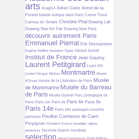
arts
Astrid de la
Adrien Goetz
Acagl14
Forest
balade ludique dans Paris
Carine Tissot
Christine Phal
Drawing Lab
Carreau du Temple
Drawing Now Art Fair
Drawing Now Paris
découvrir autrement Paris
Emmanuel Pierrat
Erik Desmazières
Gérard Jouhet
Eugène Delâtre
fondation Taylor
Institut de France
Jean Gaumy
Laurent Petitgirard
Louis XIV
Montmartre
Lucien Clergue
Michou
Musée
Musée
musée de la Libération de Paris
d'Orsay
Musée du Barreau
de Montmartre
de Paris
Musée Guimet
Parc zoologique de
Paris 6e
Paris 9e
Paris
Paris 1er
Paris 3e
Paris 14e
Paris 18e
passages couverts
Pavillon Comtesse de Caen
parisiens
Perpignan
Première Guerre mondiale
rallyes
Seconde Guerre mondiale
pédestres
selection
Yann Arthus-
Serge Gainsbourg