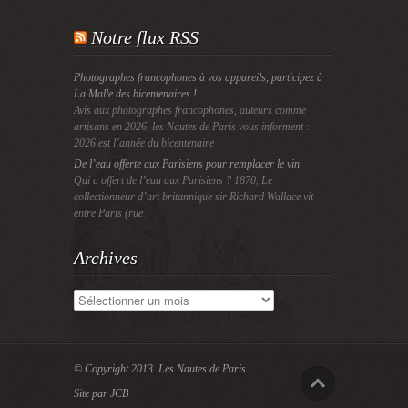
Notre flux RSS
Photographes francophones à vos appareils, participez à
La Malle des bicentenaires !
Avis aux photographes francophones, auteurs comme
artisans en 2026, les Nautes de Paris vous informent :
2026 est l’année du bicentenaire
De l’eau offerte aux Parisiens pour remplacer le vin
Qui a offert de l’eau aux Parisiens ? 1870, Le
collectionneur d’art britannique sir Richard Wallace vit
entre Paris (rue
Archives
Archives
© Copyright 2013.
Les Nautes de Paris
Site par JCB