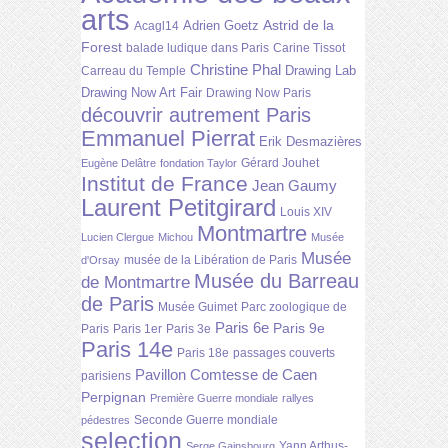
arts
Astrid de la
Adrien Goetz
Acagl14
Forest
balade ludique dans Paris
Carine Tissot
Christine Phal
Drawing Lab
Carreau du Temple
Drawing Now Art Fair
Drawing Now Paris
découvrir autrement Paris
Emmanuel Pierrat
Erik Desmazières
Gérard Jouhet
Eugène Delâtre
fondation Taylor
Institut de France
Jean Gaumy
Laurent Petitgirard
Louis XIV
Montmartre
Lucien Clergue
Michou
Musée
Musée
musée de la Libération de Paris
d'Orsay
Musée du Barreau
de Montmartre
de Paris
Musée Guimet
Parc zoologique de
Paris 6e
Paris 9e
Paris
Paris 1er
Paris 3e
Paris 14e
Paris 18e
passages couverts
Pavillon Comtesse de Caen
parisiens
Perpignan
Première Guerre mondiale
rallyes
Seconde Guerre mondiale
pédestres
selection
Yann Arthus-
Serge Gainsbourg