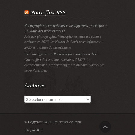
Notre flux RSS
Photographes francophones à vos appareils, participez à
La Malle des bicentenaires !
Avis aux photographes francophones, auteurs comme
artisans en 2026, les Nautes de Paris vous informent :
2026 est l’année du bicentenaire
De l’eau offerte aux Parisiens pour remplacer le vin
Qui a offert de l’eau aux Parisiens ? 1870, Le
collectionneur d’art britannique sir Richard Wallace vit
entre Paris (rue
Archives
Archives
© Copyright 2013.
Les Nautes de Paris
Site par JCB