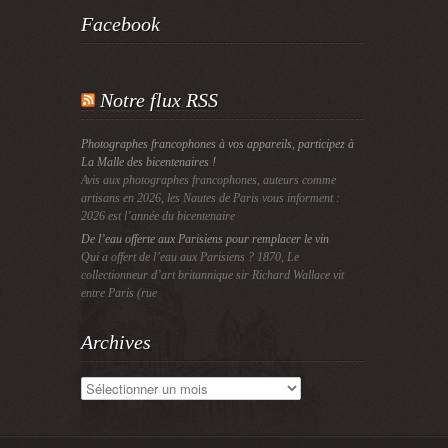
Facebook
Notre flux RSS
Photographes francophones à vos appareils, participez à
La Malle des bicentenaires !
Avis aux photographes francophones, auteurs comme
artisans en 2026, les Nautes de Paris vous informent :
2026 est l’année du bicentenaire
De l’eau offerte aux Parisiens pour remplacer le vin
Qui a offert de l’eau aux Parisiens ? 1870, Le
collectionneur d’art britannique sir Richard Wallace vit
entre Paris (rue
Archives
Archives