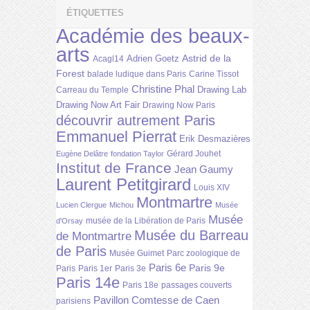
ÉTIQUETTES
Académie des beaux-
arts
Astrid de la
Adrien Goetz
Acagl14
Forest
balade ludique dans Paris
Carine Tissot
Christine Phal
Drawing Lab
Carreau du Temple
Drawing Now Art Fair
Drawing Now Paris
découvrir autrement Paris
Emmanuel Pierrat
Erik Desmazières
Gérard Jouhet
Eugène Delâtre
fondation Taylor
Institut de France
Jean Gaumy
Laurent Petitgirard
Louis XIV
Montmartre
Lucien Clergue
Michou
Musée
Musée
musée de la Libération de Paris
d'Orsay
Musée du Barreau
de Montmartre
de Paris
Musée Guimet
Parc zoologique de
Paris 6e
Paris 9e
Paris
Paris 1er
Paris 3e
Paris 14e
Paris 18e
passages couverts
Pavillon Comtesse de Caen
parisiens