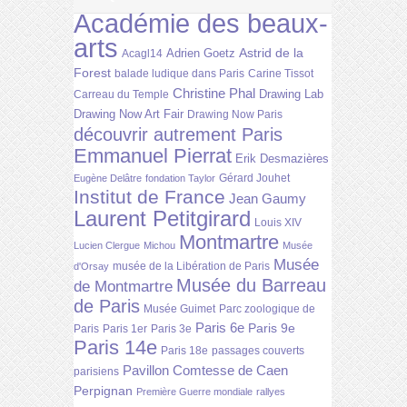
Académie des beaux-
arts
Astrid de la
Adrien Goetz
Acagl14
Forest
balade ludique dans Paris
Carine Tissot
Christine Phal
Drawing Lab
Carreau du Temple
Drawing Now Art Fair
Drawing Now Paris
découvrir autrement Paris
Emmanuel Pierrat
Erik Desmazières
Gérard Jouhet
Eugène Delâtre
fondation Taylor
Institut de France
Jean Gaumy
Laurent Petitgirard
Louis XIV
Montmartre
Lucien Clergue
Michou
Musée
Musée
musée de la Libération de Paris
d'Orsay
Musée du Barreau
de Montmartre
de Paris
Musée Guimet
Parc zoologique de
Paris 6e
Paris 9e
Paris
Paris 1er
Paris 3e
Paris 14e
Paris 18e
passages couverts
Pavillon Comtesse de Caen
parisiens
Perpignan
Première Guerre mondiale
rallyes