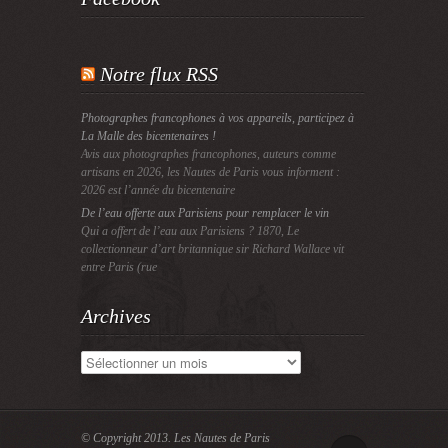
Notre flux RSS
Photographes francophones à vos appareils, participez à
La Malle des bicentenaires !
Avis aux photographes francophones, auteurs comme
artisans en 2026, les Nautes de Paris vous informent :
2026 est l’année du bicentenaire
De l’eau offerte aux Parisiens pour remplacer le vin
Qui a offert de l’eau aux Parisiens ? 1870, Le
collectionneur d’art britannique sir Richard Wallace vit
entre Paris (rue
Archives
Archives
© Copyright 2013.
Les Nautes de Paris