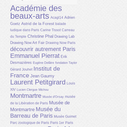
Académie des
beaux-arts
Adrien
Acagl14
Astrid de la Forest
Goetz
balade
ludique dans Paris
Carine Tissot
Carreau
Christine Phal
Drawing Lab
du Temple
Drawing Now Art Fair
Drawing Now Paris
découvrir autrement Paris
Emmanuel Pierrat
Erik
Desmazières
Eugène Delâtre
fondation Taylor
Institut de
Gérard Jouhet
France
Jean Gaumy
Laurent Petitgirard
Louis
XIV
Lucien Clergue
Michou
Montmartre
musée
Musée d'Orsay
Musée de
de la Libération de Paris
Musée du
Montmartre
Barreau de Paris
Musée Guimet
Parc zoologique de Paris
Paris 1er
Paris