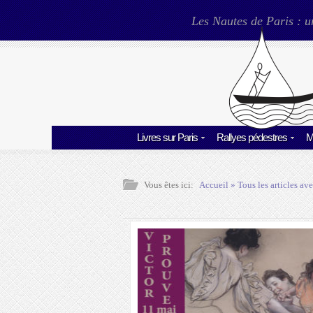
Les Nautes de Paris : u
Livres sur Paris
Rallyes pédestres
M
Vous êtes ici:
Accueil
» Tous les articles ave