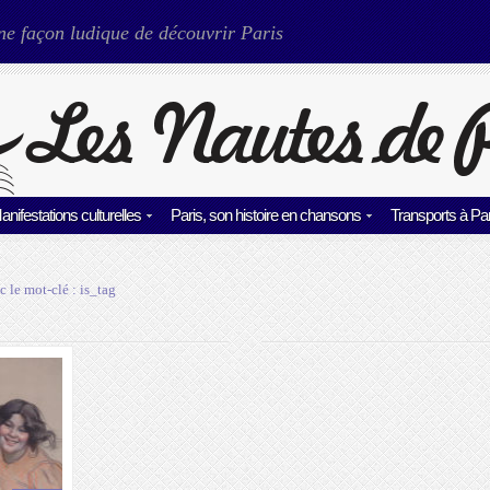
ne façon ludique de découvrir Paris
anifestations culturelles
Paris, son histoire en chansons
Transports à Par
c le mot-clé :
is_tag