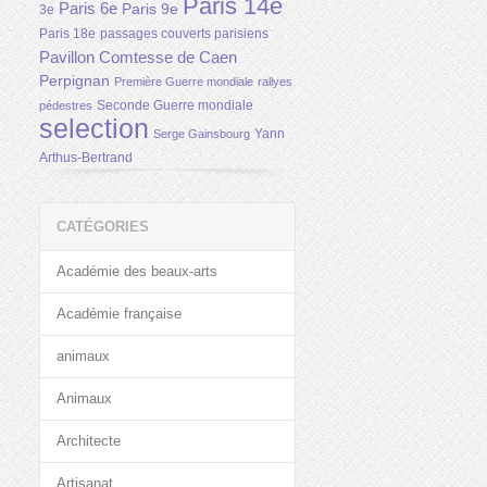
Paris 14e
Paris 6e
Paris 9e
3e
Paris 18e
passages couverts parisiens
Pavillon Comtesse de Caen
Perpignan
Première Guerre mondiale
rallyes
Seconde Guerre mondiale
pédestres
selection
Yann
Serge Gainsbourg
Arthus-Bertrand
CATÉGORIES
Académie des beaux-arts
Académie française
animaux
Animaux
Architecte
Artisanat