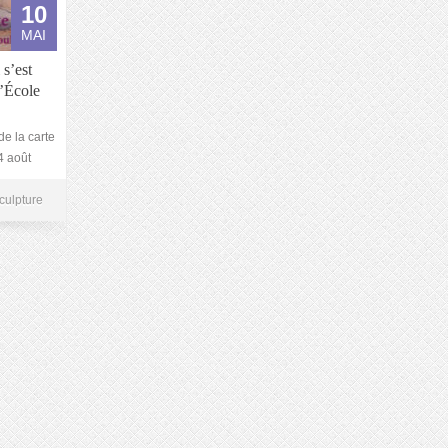
10
MAI
 s’est
l’École
de la carte
4 août
culpture