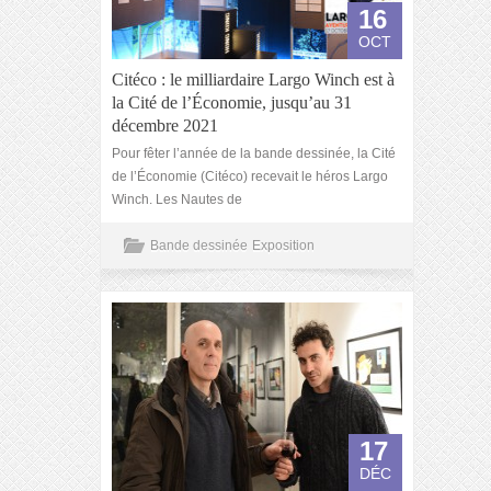
16
OCT
Citéco : le milliardaire Largo Winch est à
la Cité de l’Économie, jusqu’au 31
décembre 2021
Pour fêter l’année de la bande dessinée, la Cité
de l’Économie (Citéco) recevait le héros Largo
Winch. Les Nautes de
Bande dessinée
Exposition
17
DÉC