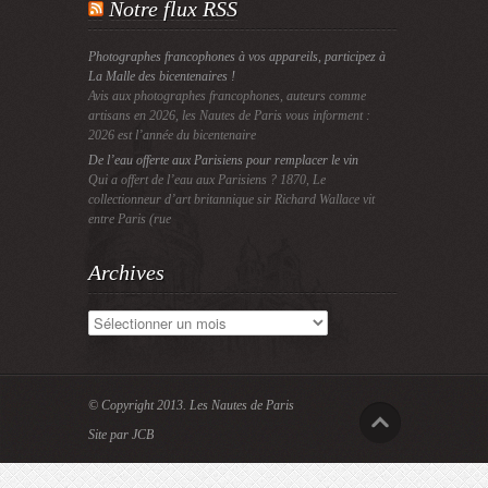
Notre flux RSS
Photographes francophones à vos appareils, participez à
La Malle des bicentenaires !
Avis aux photographes francophones, auteurs comme
artisans en 2026, les Nautes de Paris vous informent :
2026 est l’année du bicentenaire
De l’eau offerte aux Parisiens pour remplacer le vin
Qui a offert de l’eau aux Parisiens ? 1870, Le
collectionneur d’art britannique sir Richard Wallace vit
entre Paris (rue
Archives
Archives
© Copyright 2013.
Les Nautes de Paris
Site par JCB