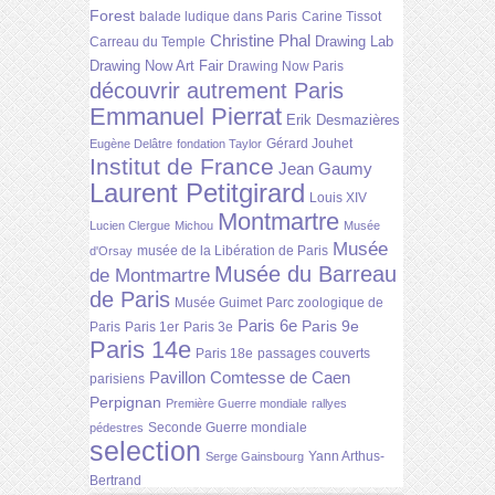
Forest
balade ludique dans Paris
Carine Tissot
Christine Phal
Drawing Lab
Carreau du Temple
Drawing Now Art Fair
Drawing Now Paris
découvrir autrement Paris
Emmanuel Pierrat
Erik Desmazières
Gérard Jouhet
Eugène Delâtre
fondation Taylor
Institut de France
Jean Gaumy
Laurent Petitgirard
Louis XIV
Montmartre
Lucien Clergue
Michou
Musée
Musée
musée de la Libération de Paris
d'Orsay
Musée du Barreau
de Montmartre
de Paris
Musée Guimet
Parc zoologique de
Paris 6e
Paris 9e
Paris
Paris 1er
Paris 3e
Paris 14e
Paris 18e
passages couverts
Pavillon Comtesse de Caen
parisiens
Perpignan
Première Guerre mondiale
rallyes
Seconde Guerre mondiale
pédestres
selection
Yann Arthus-
Serge Gainsbourg
Bertrand