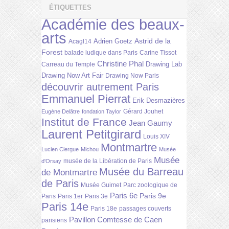
ÉTIQUETTES
Académie des beaux-
arts
Astrid de la
Adrien Goetz
Acagl14
Forest
balade ludique dans Paris
Carine Tissot
Christine Phal
Drawing Lab
Carreau du Temple
Drawing Now Art Fair
Drawing Now Paris
découvrir autrement Paris
Emmanuel Pierrat
Erik Desmazières
Gérard Jouhet
Eugène Delâtre
fondation Taylor
Institut de France
Jean Gaumy
Laurent Petitgirard
Louis XIV
Montmartre
Lucien Clergue
Michou
Musée
Musée
musée de la Libération de Paris
d'Orsay
Musée du Barreau
de Montmartre
de Paris
Musée Guimet
Parc zoologique de
Paris 6e
Paris 9e
Paris
Paris 1er
Paris 3e
Paris 14e
Paris 18e
passages couverts
Pavillon Comtesse de Caen
parisiens