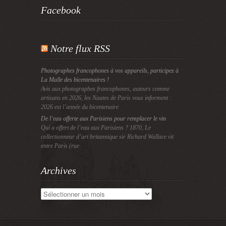
Facebook
Notre flux RSS
Photographes francophones à vos appareils, participez à
La Malle des bicentenaires !
Avis aux photographes francophones, auteurs comme
artisans en 2026, les Nautes de Paris vous informent :
2026 est l’année du bicentenaire
De l’eau offerte aux Parisiens pour remplacer le vin
Qui a offert de l’eau aux Parisiens ? 1870, Le
collectionneur d’art britannique sir Richard Wallace vit
entre Paris (rue
Archives
Archives