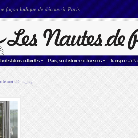
ne façon ludique de découvrir Paris
anifestations culturelles
Paris, son histoire en chansons
Transports à Par
c le mot-clé :
is_tag