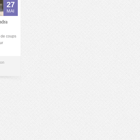
27
MAI
ndra
t de coups
ur
ion