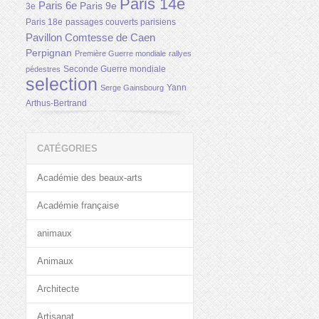
Paris 14e
Paris 6e
Paris 9e
3e
Paris 18e
passages couverts parisiens
Pavillon Comtesse de Caen
Perpignan
Première Guerre mondiale
rallyes
Seconde Guerre mondiale
pédestres
selection
Yann
Serge Gainsbourg
Arthus-Bertrand
CATÉGORIES
Académie des beaux-arts
Académie française
animaux
Animaux
Architecte
Artisanat