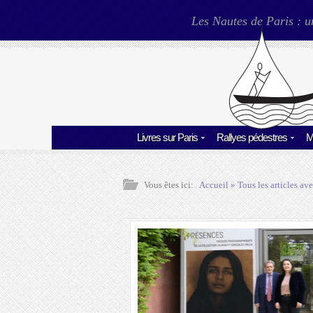
Les Nautes de Paris : u
Livres sur Paris
Rallyes pédestres
M
Vous êtes ici:
Accueil
» Tous les articles ave