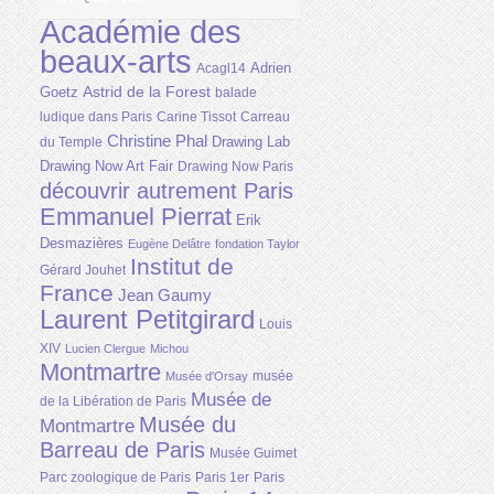
Académie des
beaux-arts
Adrien
Acagl14
Astrid de la Forest
Goetz
balade
ludique dans Paris
Carine Tissot
Carreau
Christine Phal
Drawing Lab
du Temple
Drawing Now Art Fair
Drawing Now Paris
découvrir autrement Paris
Emmanuel Pierrat
Erik
Desmazières
Eugène Delâtre
fondation Taylor
Institut de
Gérard Jouhet
France
Jean Gaumy
Laurent Petitgirard
Louis
XIV
Lucien Clergue
Michou
Montmartre
musée
Musée d'Orsay
Musée de
de la Libération de Paris
Musée du
Montmartre
Barreau de Paris
Musée Guimet
Parc zoologique de Paris
Paris 1er
Paris