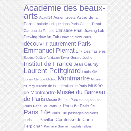
Académie des beaux-
arts
Astrid de la
Adrien Goetz
Acagl14
Forest
balade ludique dans Paris
Carine Tissot
Christine Phal
Drawing Lab
Carreau du Temple
Drawing Now Art Fair
Drawing Now Paris
découvrir autrement Paris
Emmanuel Pierrat
Erik Desmazières
Gérard Jouhet
Eugène Delâtre
fondation Taylor
Institut de France
Jean Gaumy
Laurent Petitgirard
Louis XIV
Montmartre
Lucien Clergue
Michou
Musée
Musée
musée de la Libération de Paris
d'Orsay
Musée du Barreau
de Montmartre
de Paris
Musée Guimet
Parc zoologique de
Paris 6e
Paris 9e
Paris
Paris 1er
Paris 3e
Paris 14e
Paris 18e
passages couverts
Pavillon Comtesse de Caen
parisiens
Perpignan
Première Guerre mondiale
rallyes