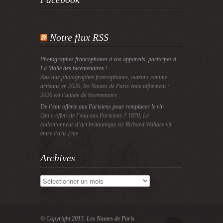
Notre flux RSS
Photographes francophones à vos appareils, participez à
La Malle des bicentenaires !
Avis aux photographes francophones, auteurs comme
artisans en 2026, les Nautes de Paris vous informent :
2026 est l’année du bicentenaire
De l’eau offerte aux Parisiens pour remplacer le vin
Qui a offert de l’eau aux Parisiens ? 1870, Le
collectionneur d’art britannique sir Richard Wallace vit
entre Paris (rue
Archives
Archives
© Copyright 2013.
Les Nautes de Paris